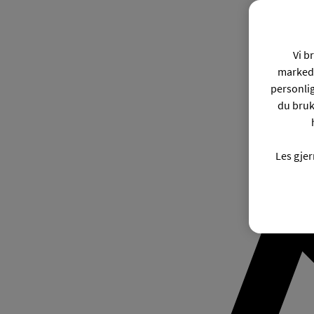
Vi b
markeds
personli
du bruk
Les gje