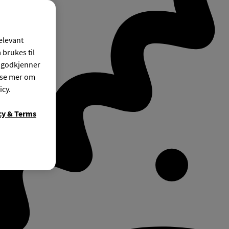
relevant
 brukes til
r godkjenner
ese mer om
icy.
cy & Terms