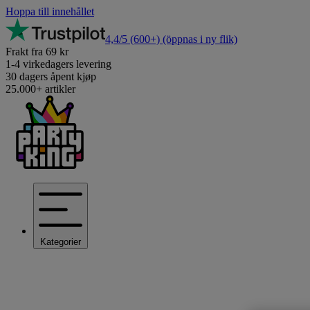
Hoppa till innehållet
4,4/5
(600+)
(öppnas i ny flik)
Frakt fra 69 kr
1-4 virkedagers levering
30 dagers åpent kjøp
25.000+ artikler
Kategorier