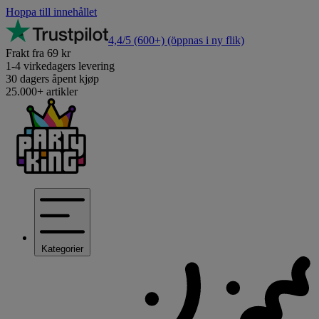
Hoppa till innehållet
4,4/5
(600+)
(öppnas i ny flik)
Frakt fra 69 kr
1-4 virkedagers levering
30 dagers åpent kjøp
25.000+ artikler
Kategorier