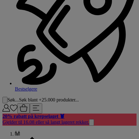
Bestselgere
Søk...
Søk blant +25.000 produkter...
20% rabatt på krepselaget 🦞
Gjelder til 16.08 eller så langt lageret rekker.