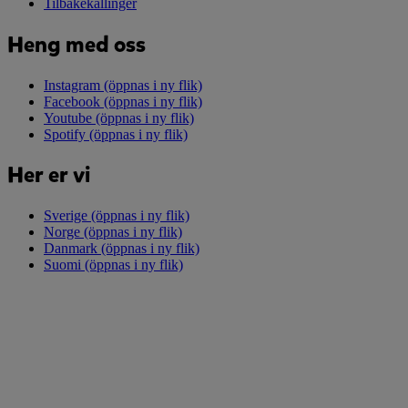
Tilbakekallinger
Heng med oss
Instagram
(öppnas i ny flik)
Facebook
(öppnas i ny flik)
Youtube
(öppnas i ny flik)
Spotify
(öppnas i ny flik)
Her er vi
Sverige
(öppnas i ny flik)
Norge
(öppnas i ny flik)
Danmark
(öppnas i ny flik)
Suomi
(öppnas i ny flik)