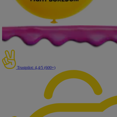
Trustpilot: 4,4/5 (600+)