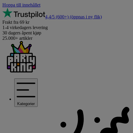
Hoppa till innehållet
4,4/5
(600+)
(öppnas i ny flik)
Frakt fra 69 kr
1-4 virkedagers levering
30 dagers åpent kjøp
25.000+ artikler
Kategorier