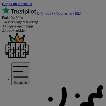
Hoppa till innehållet
4,4/5
(600+)
(öppnas i ny flik)
Frakt fra 69 kr
1-4 virkedagers levering
30 dagers åpent kjøp
25.000+ artikler
Kategorier