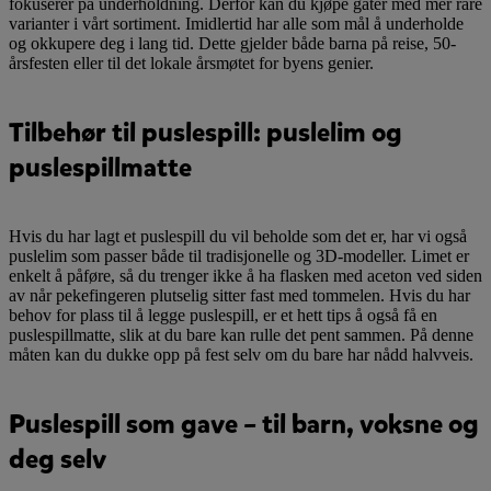
fokuserer på underholdning. Derfor kan du kjøpe gåter med mer rare
varianter i vårt sortiment. Imidlertid har alle som mål å underholde
og okkupere deg i lang tid. Dette gjelder både barna på reise, 50-
årsfesten eller til det lokale årsmøtet for byens genier.
Tilbehør til puslespill: puslelim og
puslespillmatte
Hvis du har lagt et puslespill du vil beholde som det er, har vi også
puslelim som passer både til tradisjonelle og 3D-modeller. Limet er
enkelt å påføre, så du trenger ikke å ha flasken med aceton ved siden
av når pekefingeren plutselig sitter fast med tommelen. Hvis du har
behov for plass til å legge puslespill, er et hett tips å også få en
puslespillmatte, slik at du bare kan rulle det pent sammen. På denne
måten kan du dukke opp på fest selv om du bare har nådd halvveis.
Puslespill som gave – til barn, voksne og
deg selv