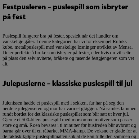
Festpusleren – puslespill som isbryter
på fest
Puslespill fungerer bra på fester, spesielt når det handler om
vanskelige gåter. I denne kategorien har vi for eksempel Rubiks
kube, metallpuslespill med vanskelige løsninger utviklet av Mensa.
De er perfekte å bruke som isbryter på fester, eller hvis du vil sette
på plass den selvinviterte, bråkete og rasende festgjengeren som vet
alt.
Julepuslerne – klassiske puslespill til jul
Julenissen hadde et puslespill med i sekken, far har på seg den
nerdete julegenseren og mor har varmet gløggen. Nå samles familien
rundt bordet for det klassiske puslespillet som blir satt ut hver jul.
Gjerne et 500-biters puslespill med morsomme motiver som passer
store og små. Roen bevares i ti minutter før husfreden blir avbrutt og
barna går over til en råbarket MMA-kamp. De voksne er glade for at
de faktisk kjøpte puslespillmatten slik at de kan trille den sammen og