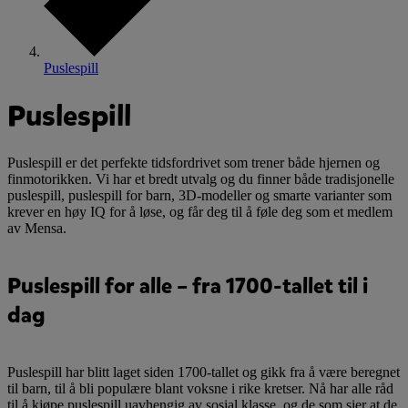
Puslespill
Puslespill
Puslespill er det perfekte tidsfordrivet som trener både hjernen og
finmotorikken. Vi har et bredt utvalg og du finner både tradisjonelle
puslespill, puslespill for barn, 3D-modeller og smarte varianter som
krever en høy IQ for å løse, og får deg til å føle deg som et medlem
av Mensa.
Puslespill for alle – fra 1700-tallet til i
dag
Puslespill har blitt laget siden 1700-tallet og gikk fra å være beregnet
til barn, til å bli populære blant voksne i rike kretser. Nå har alle råd
til å kjøpe puslespill uavhengig av sosial klasse, og de som sier at de