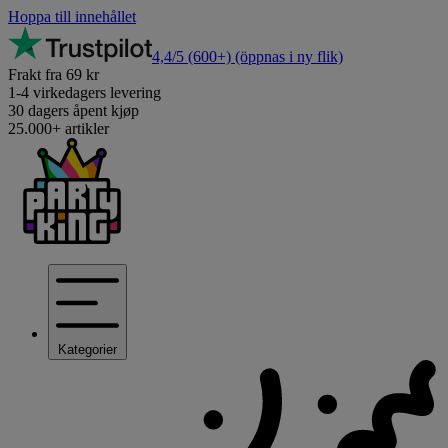
Hoppa till innehållet
4,4/5
(600+)
(öppnas i ny flik)
Frakt fra 69 kr
1-4 virkedagers levering
30 dagers åpent kjøp
25.000+ artikler
Kategorier