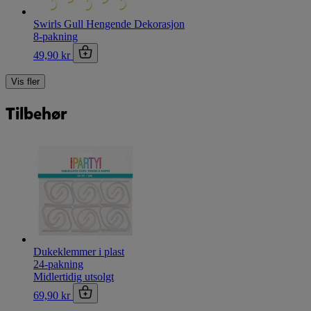
Swirls Gull Hengende Dekorasjon
8-pakning
49,90 kr
Vis fler
Tilbehør
Dukeklemmer i plast
24-pakning
Midlertidig utsolgt
69,90 kr