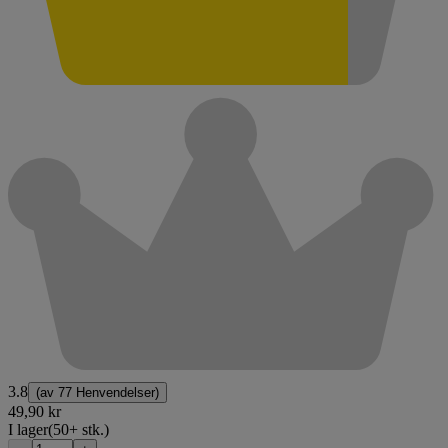
3.8
(av
77 Henvendelser
)
49,90 kr
I lager
(50+ stk.)