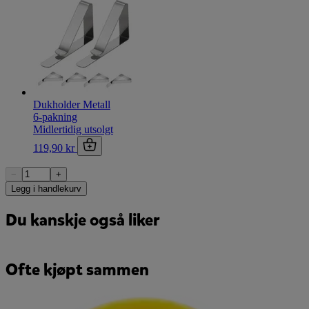
Dukholder Metall
6-pakning
Midlertidig utsolgt
119,90 kr
−
+
Legg i handlekurv
Du kanskje også liker
Ofte kjøpt sammen