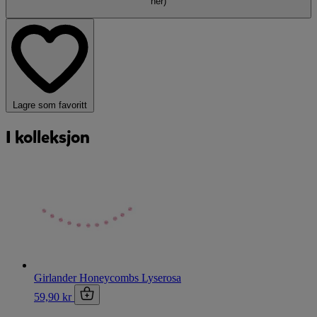
her)
Lagre som favoritt
I kolleksjon
Girlander Honeycombs Lyserosa
59,90 kr