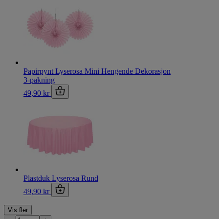
Papirpynt Lyserosa Mini Hengende Dekorasjon
3-pakning
49,90 kr
Plastduk Lyserosa Rund
49,90 kr
Vis fler