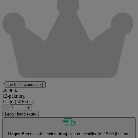
4
(av
9 Henvendelser
)
49,90 kr
12-pakning
I lager
(50+ stk.)
−
+
Legg i handlekurv
I lager.
Beregnes å sendes
idag
hvis du bestiller før 13.00
(Les mer