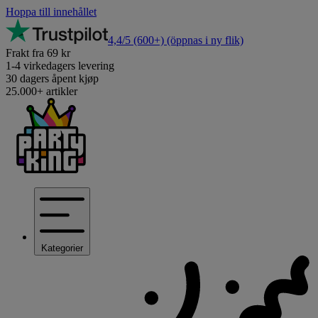
Hoppa till innehållet
4,4/5
(600+)
(öppnas i ny flik)
Frakt fra 69 kr
1-4 virkedagers levering
30 dagers åpent kjøp
25.000+ artikler
Kategorier