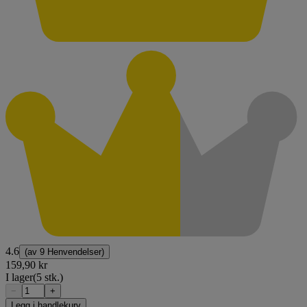
4.6
(av
9 Henvendelser
)
159,90 kr
I lager
(5 stk.)
−
+
Legg i handlekurv