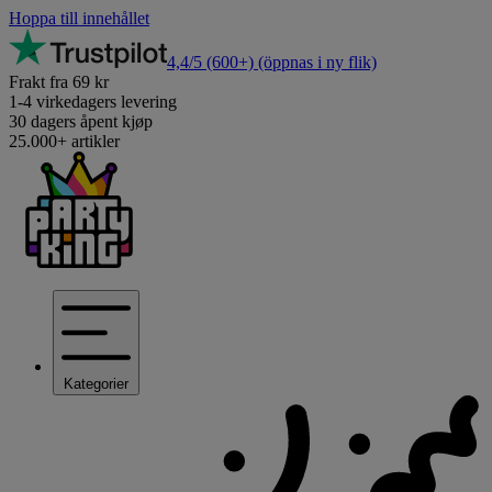
Hoppa till innehållet
4,4/5
(600+)
(öppnas i ny flik)
Frakt fra 69 kr
1-4 virkedagers levering
30 dagers åpent kjøp
25.000+ artikler
Kategorier