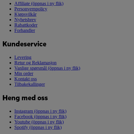
Affiliate
(öppnas i ny flik)
Personvernpolicy
Kjøpsvilkår
Nyhetsbrev
Rabattkoder
Forhandler
Kundeservice
Levering
Retur og Reklamasjon
Vanlige spørsmål
(öppnas i ny flik)
Min order
Kontakt oss
Tilbakekallinger
Heng med oss
Instagram
(öppnas i ny flik)
Facebook
(öppnas i ny flik)
Youtube
(öppnas i ny flik)
Spotify
(öppnas i ny flik)