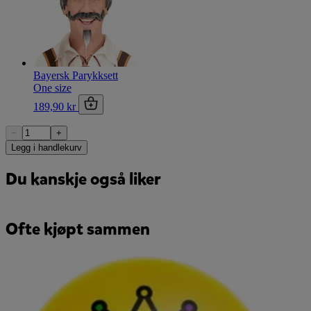
Bayersk Parykksett
One size
189,90 kr
−
+
Legg i handlekurv
Du kanskje også liker
Ofte kjøpt sammen