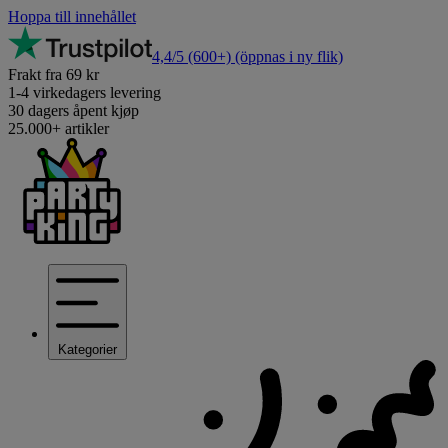
Hoppa till innehållet
4,4/5
(600+)
(öppnas i ny flik)
Frakt fra 69 kr
1-4 virkedagers levering
30 dagers åpent kjøp
25.000+ artikler
Kategorier