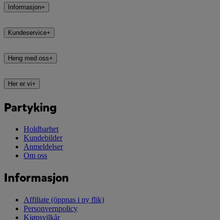
Informasjon
+
Kundeservice
+
Heng med oss
+
Her er vi
+
Partyking
Holdbarhet
Kundebilder
Anmeldelser
Om oss
Informasjon
Affiliate
(öppnas i ny flik)
Personvernpolicy
Kjøpsvilkår