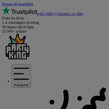
Hoppa till innehållet
4,4/5
(600+)
(öppnas i ny flik)
Frakt fra 69 kr
1-4 virkedagers levering
30 dagers åpent kjøp
25.000+ artikler
Kategorier