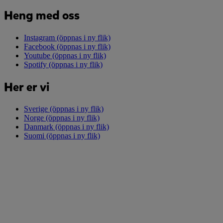
Heng med oss
Instagram
(öppnas i ny flik)
Facebook
(öppnas i ny flik)
Youtube
(öppnas i ny flik)
Spotify
(öppnas i ny flik)
Her er vi
Sverige
(öppnas i ny flik)
Norge
(öppnas i ny flik)
Danmark
(öppnas i ny flik)
Suomi
(öppnas i ny flik)