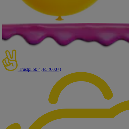
Trustpilot: 4,4/5 (600+)