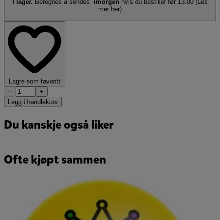
I lager.
Beregnes å sendes
imorgen
hvis du bestiller før 13.00
(Les
mer her)
Lagre som favoritt
−
+
Legg i handlekurv
Du kanskje også liker
Ofte kjøpt sammen