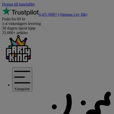
Hoppa till innehållet
4,4/5
(600+)
(öppnas i ny flik)
Frakt fra 69 kr
1-4 virkedagers levering
30 dagers åpent kjøp
25.000+ artikler
Kategorier