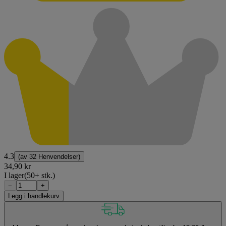
4.3
(av
32 Henvendelser
)
34,90 kr
I lager
(50+ stk.)
−
+
Legg i handlekurv