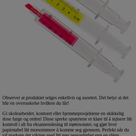
Observer at produktet selges enkeltvis og usortert. Det betyr at det
blir en overraskelse hvilken du får!
Gi skolearbeidet, kontoret eller hjemmeprosjektene en skikkelig
dose farge og orden! Disse spreke sprøytene er klare til å injisere litt
kontroll i alt fra eksamenslesing til møtenotater, og gjør hver
papirstabel litt morsommere å komme seg gjennom. Perfekt når du
vil markere det viktige med litt mer personlighet enn en sliten,