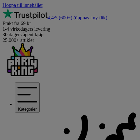
Hoppa till innehållet
4,4/5
(600+)
(öppnas i ny flik)
Frakt fra 69 kr
1-4 virkedagers levering
30 dagers åpent kjøp
25.000+ artikler
Kategorier