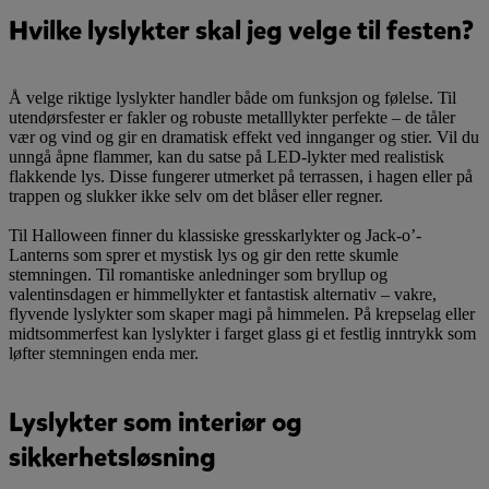
Hvilke lyslykter skal jeg velge til festen?
Å velge riktige lyslykter handler både om funksjon og følelse. Til
utendørsfester er fakler og robuste metalllykter perfekte – de tåler
vær og vind og gir en dramatisk effekt ved innganger og stier. Vil du
unngå åpne flammer, kan du satse på LED-lykter med realistisk
flakkende lys. Disse fungerer utmerket på terrassen, i hagen eller på
trappen og slukker ikke selv om det blåser eller regner.
Til Halloween finner du klassiske gresskarlykter og Jack-o’-
Lanterns som sprer et mystisk lys og gir den rette skumle
stemningen. Til romantiske anledninger som bryllup og
valentinsdagen er himmellykter et fantastisk alternativ – vakre,
flyvende lyslykter som skaper magi på himmelen. På krepselag eller
midtsommerfest kan lyslykter i farget glass gi et festlig inntrykk som
løfter stemningen enda mer.
Lyslykter som interiør og
sikkerhetsløsning