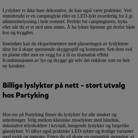
Lyslykter er ikke bare dekorative, de kan også være praktiske. Ved
strømbrudd er en campinglykt eller en LED-lykt uvurderlig for å gi
allmennbelysning i hele rommet. Perfekt for campingturen, hytta
eller når du er et sted uten strøm. Å ha lykter hjemme gir derfor både
kos og trygghet.
Innendørs kan du eksperimentere med plasseringen av lyslyktene
dine for å skape spennende skyggespill og kontraster. Sett dem ved
en plante eller mot en vegg for å få en dramatisk effekt.
Kombinasjonen av lys og skygge gir selv det enkleste rom en helt
ny karakter.
Billige lyslykter på nett – stort utvalg
hos Partyking
Hos oss på Partyking finner du lyslykter for alle smaker og
anledninger. Velg mellom klassiske nisselykter med håndtak,
dekorative telysholdere i krystall, hengende lyslykter og fargerike
glasslykter. Vi tilbyr også praktiske LED-lykter og festlige varianter
med trykk og mønster. Enten du vil skape en romantisk stemning, et