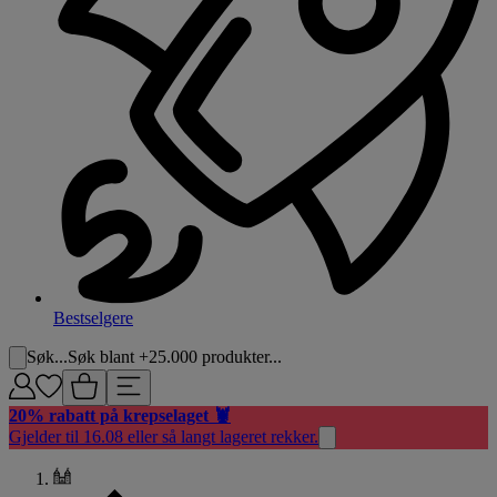
Bestselgere
Søk...
Søk blant +25.000 produkter...
20% rabatt på krepselaget 🦞
Gjelder til 16.08 eller så langt lageret rekker.