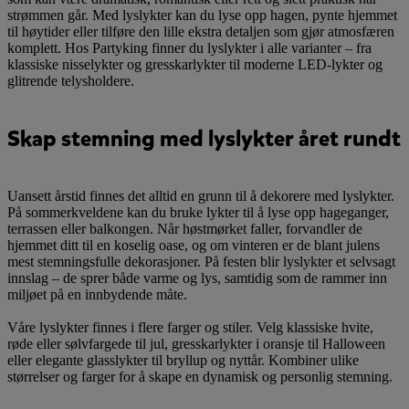
strømmen går. Med lyslykter kan du lyse opp hagen, pynte hjemmet
til høytider eller tilføre den lille ekstra detaljen som gjør atmosfæren
komplett. Hos Partyking finner du lyslykter i alle varianter – fra
klassiske nisselykter og gresskarlykter til moderne LED-lykter og
glitrende telysholdere.
Skap stemning med lyslykter året rundt
Uansett årstid finnes det alltid en grunn til å dekorere med lyslykter.
På sommerkveldene kan du bruke lykter til å lyse opp hageganger,
terrassen eller balkongen. Når høstmørket faller, forvandler de
hjemmet ditt til en koselig oase, og om vinteren er de blant julens
mest stemningsfulle dekorasjoner. På festen blir lyslykter et selvsagt
innslag – de sprer både varme og lys, samtidig som de rammer inn
miljøet på en innbydende måte.
Våre lyslykter finnes i flere farger og stiler. Velg klassiske hvite,
røde eller sølvfargede til jul, gresskarlykter i oransje til Halloween
eller elegante glasslykter til bryllup og nyttår. Kombiner ulike
størrelser og farger for å skape en dynamisk og personlig stemning.