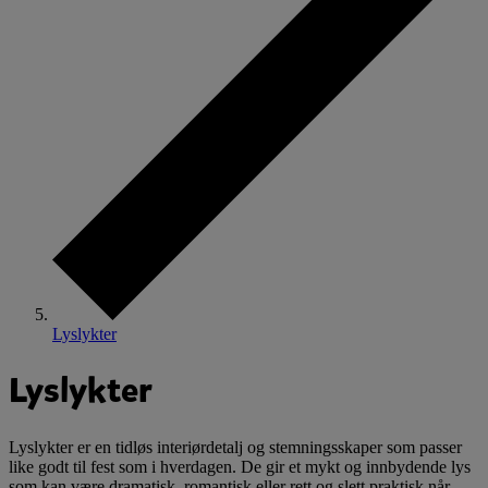
Lyslykter
Lyslykter
Lyslykter er en tidløs interiørdetalj og stemningsskaper som passer
like godt til fest som i hverdagen. De gir et mykt og innbydende lys
som kan være dramatisk, romantisk eller rett og slett praktisk når