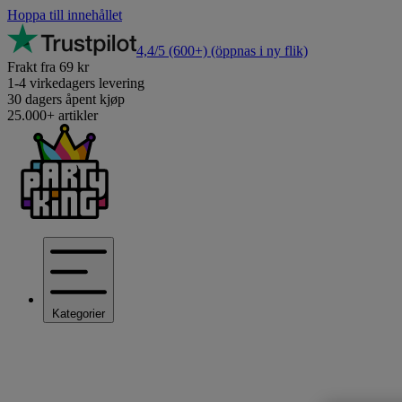
Hoppa till innehållet
4,4/5
(600+)
(öppnas i ny flik)
Frakt fra 69 kr
1-4 virkedagers levering
30 dagers åpent kjøp
25.000+ artikler
Kategorier