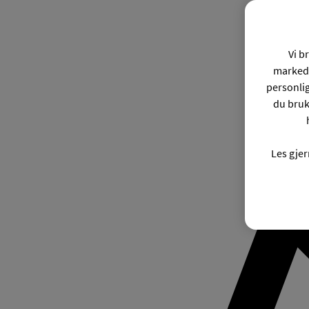
Vi b
markeds
personli
du bruk
Les gje