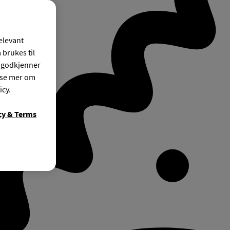
relevant
 brukes til
r godkjenner
ese mer om
icy.
cy & Terms