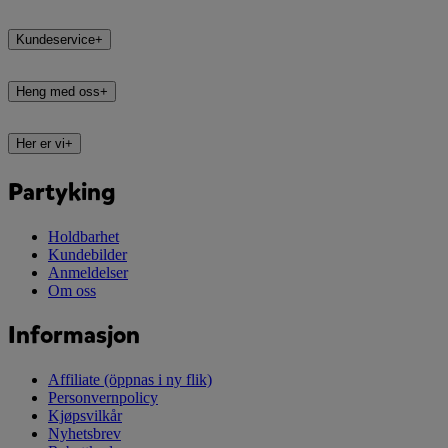
Kundeservice
+
Heng med oss
+
Her er vi
+
Partyking
Holdbarhet
Kundebilder
Anmeldelser
Om oss
Informasjon
Affiliate
(öppnas i ny flik)
Personvernpolicy
Kjøpsvilkår
Nyhetsbrev