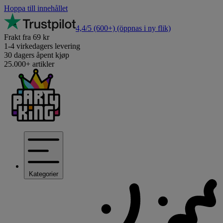
Hoppa till innehållet
4,4/5
(600+)
(öppnas i ny flik)
Frakt fra 69 kr
1-4 virkedagers levering
30 dagers åpent kjøp
25.000+ artikler
Kategorier