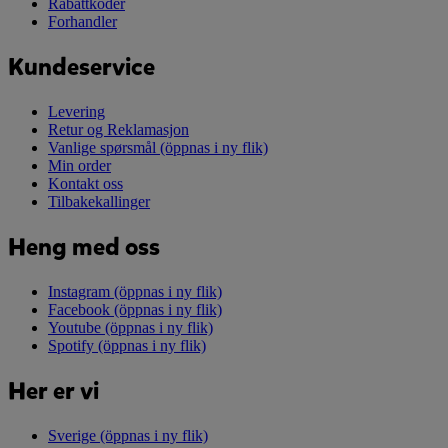
Rabattkoder
Forhandler
Kundeservice
Levering
Retur og Reklamasjon
Vanlige spørsmål
(öppnas i ny flik)
Min order
Kontakt oss
Tilbakekallinger
Heng med oss
Instagram
(öppnas i ny flik)
Facebook
(öppnas i ny flik)
Youtube
(öppnas i ny flik)
Spotify
(öppnas i ny flik)
Her er vi
Sverige
(öppnas i ny flik)