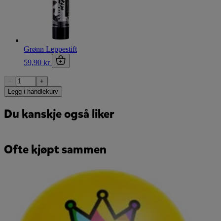
Grønn Leppestift
59,90 kr
−
+
Legg i handlekurv
Du kanskje også liker
Ofte kjøpt sammen