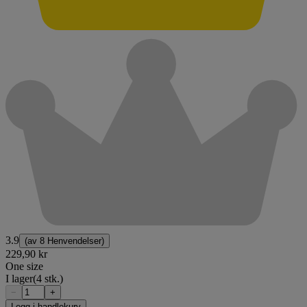
3.9
(av
8 Henvendelser
)
229,90 kr
One size
I lager
(4 stk.)
−
+
Legg i handlekurv