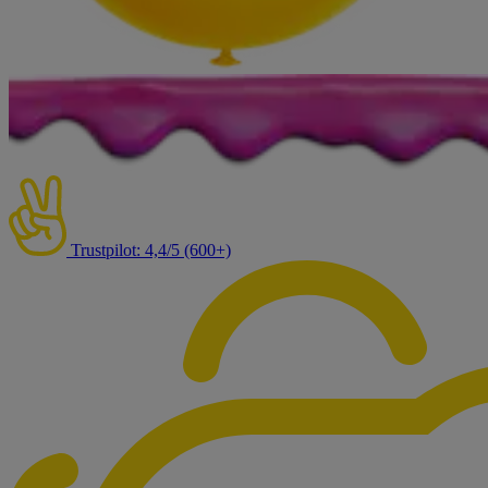
Trustpilot: 4,4/5 (600+)