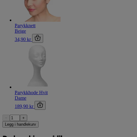
Parykknett
Beige
34,90 kr
Parykkhode Hvit
Dame
189,90 kr
−
+
Legg i handlekurv