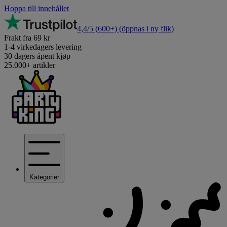
Hoppa till innehållet
4,4/5
(600+)
(öppnas i ny flik)
Frakt fra 69 kr
1-4 virkedagers levering
30 dagers åpent kjøp
25.000+ artikler
Kategorier