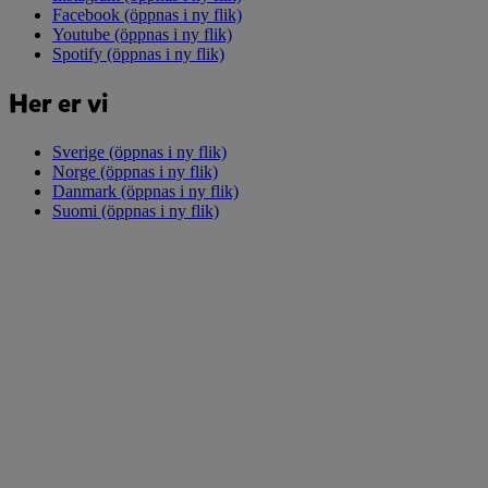
Facebook
(öppnas i ny flik)
Youtube
(öppnas i ny flik)
Spotify
(öppnas i ny flik)
Her er vi
Sverige
(öppnas i ny flik)
Norge
(öppnas i ny flik)
Danmark
(öppnas i ny flik)
Suomi
(öppnas i ny flik)