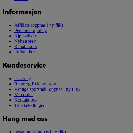
Informasjon
Affiliate
(öppnas i ny flik)
Personvernpolicy
Kjøpsvilkår
Nyhetsbrev
Rabattkoder
Forhandler
Kundeservice
Levering
Retur og Reklamasjon
Vanlige spørsmål
(öppnas i ny flik)
Min order
Kontakt oss
Tilbakekallinger
Heng med oss
Instagram
(öppnas i ny flik)