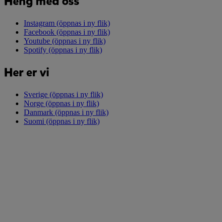
Heng med oss
Instagram
(öppnas i ny flik)
Facebook
(öppnas i ny flik)
Youtube
(öppnas i ny flik)
Spotify
(öppnas i ny flik)
Her er vi
Sverige
(öppnas i ny flik)
Norge
(öppnas i ny flik)
Danmark
(öppnas i ny flik)
Suomi
(öppnas i ny flik)