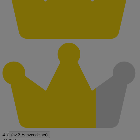
4.7
(av
3 Henvendelser
)