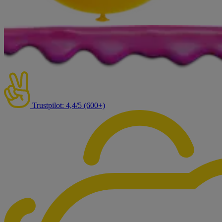
Trustpilot: 4,4/5 (600+)