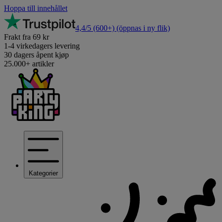
Hoppa till innehållet
4,4/5
(600+)
(öppnas i ny flik)
Frakt fra 69 kr
1-4 virkedagers levering
30 dagers åpent kjøp
25.000+ artikler
Kategorier