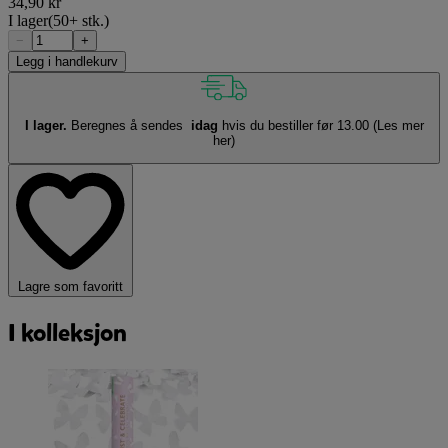
34,90 kr
I lager
(50+ stk.)
−
+
Legg i handlekurv
I lager.
Beregnes å sendes
idag
hvis du bestiller før 13.00
(Les mer
her)
Lagre som favoritt
I kolleksjon