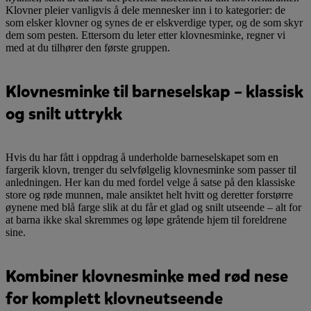
Klovner pleier vanligvis å dele mennesker inn i to kategorier: de
som elsker klovner og synes de er elskverdige typer, og de som skyr
dem som pesten. Ettersom du leter etter klovnesminke, regner vi
med at du tilhører den første gruppen.
Klovnesminke til barneselskap – klassisk
og snilt uttrykk
Hvis du har fått i oppdrag å underholde barneselskapet som en
fargerik klovn, trenger du selvfølgelig klovnesminke som passer til
anledningen. Her kan du med fordel velge å satse på den klassiske
store og røde munnen, male ansiktet helt hvitt og deretter forstørre
øynene med blå farge slik at du får et glad og snilt utseende – alt for
at barna ikke skal skremmes og løpe gråtende hjem til foreldrene
sine.
Kombiner klovnesminke med rød nese
for komplett klovneutseende