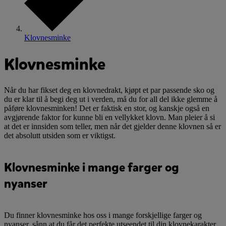
Klovnesminke
Klovnesminke
Når du har fikset deg en klovnedrakt, kjøpt et par passende sko og
du er klar til å begi deg ut i verden, må du for all del ikke glemme å
påføre klovnesminken! Det er faktisk en stor, og kanskje også en
avgjørende faktor for kunne bli en vellykket klovn. Man pleier å si
at det er innsiden som teller, men når det gjelder denne klovnen så er
det absolutt utsiden som er viktigst.
Klovnesminke i mange farger og
nyanser
Du finner klovnesminke hos oss i mange forskjellige farger og
nyanser, sånn at du får det perfekte utseendet til din klovnekarakter.