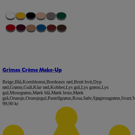
Grimas Crème Make-Up
Beige
,
Blå
,
Kornblomst
,
Bordeaux rød
,
Brutt hvit
,
Dyp
rød
,
Grønn
,
Gull
,
Klar rød
,
Kobber
,
Lys grå
,
Lys grønn
,
Lys
gul
,
Mosegrønn
,
Mørk blå
,
Mørk brun
,
Mørk
grå
,
Oransje
,
Oransjegul
,
Pastellgrønn
,
Rosa
,
Sølv
,
Sjøgressgrønn
,
Svart
,
V
99,90 kr