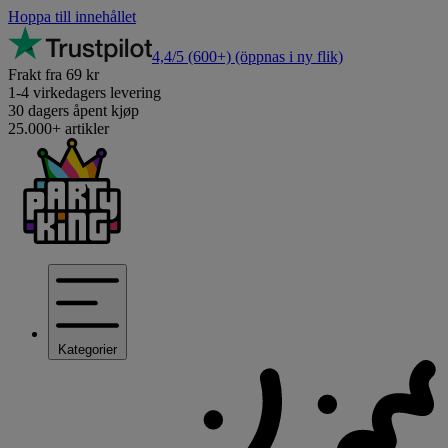
Hoppa till innehållet
4,4/5
(600+)
(öppnas i ny flik)
Frakt fra 69 kr
1-4 virkedagers levering
30 dagers åpent kjøp
25.000+ artikler
Kategorier