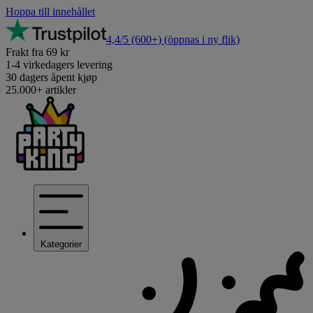
Hoppa till innehållet
4,4/5
(600+)
(öppnas i ny flik)
Frakt fra 69 kr
1-4 virkedagers levering
30 dagers åpent kjøp
25.000+ artikler
Kategorier