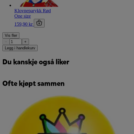
Klovneparykk Rød
One size
159,90 kr
Vis fler
−
+
Legg i handlekurv
Du kanskje også liker
Ofte kjøpt sammen