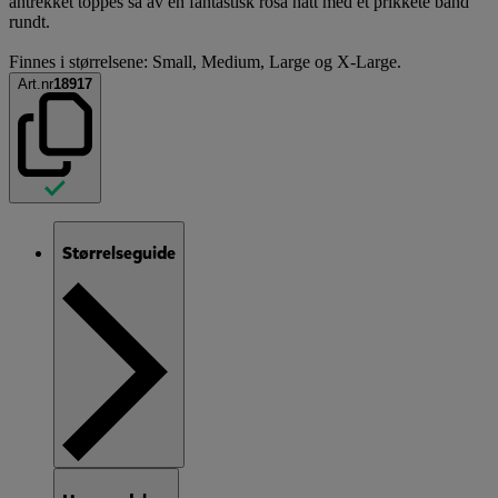
antrekket toppes så av en fantastisk rosa hatt med et prikkete bånd
rundt.
Finnes i størrelsene: Small, Medium, Large og X-Large.
Art.nr
18917
Størrelseguide