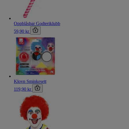
Oppblåsbar Godteriklubb
59,90 kr
Klovn Sminkesett
119,90 kr