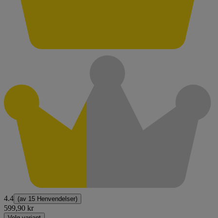
4.4
(av
15 Henvendelser
)
599,90 kr
Velg variant