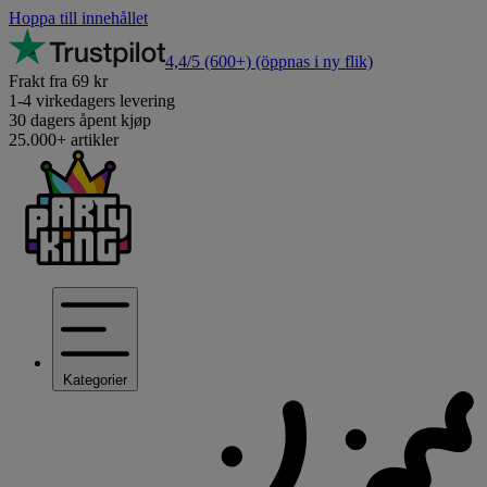
Hoppa till innehållet
4,4/5
(600+)
(öppnas i ny flik)
Frakt fra 69 kr
1-4 virkedagers levering
30 dagers åpent kjøp
25.000+ artikler
Kategorier