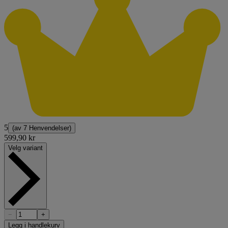
5
(av
7 Henvendelser
)
599,90 kr
Velg variant
−
+
Legg i handlekurv