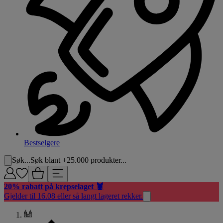
Bestselgere
Søk...
Søk blant +25.000 produkter...
20% rabatt på krepselaget 🦞
Gjelder til 16.08 eller så langt lageret rekker.