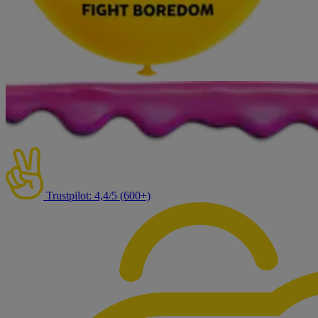
Trustpilot: 4,4/5 (600+)