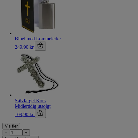
Bibel med Lommelerke
249,90 kr
Sølvfarget Kors
Midlertidig utsolgt
109,90 kr
Vis fler
−
+