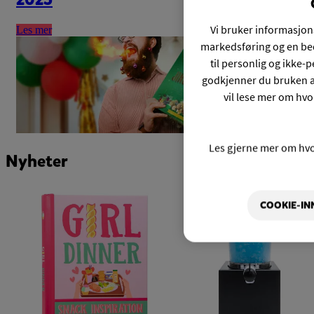
Vi bruker informasjons
Les mer
markedsføring og en bed
til personlig og ikke
godkjenner du bruken a
vil lese mer om hvo
Les gjerne mer om hv
Nyheter
COOKIE-IN