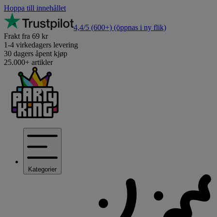
Hoppa till innehållet
4,4/5
(600+)
(öppnas i ny flik)
Frakt fra 69 kr
1-4 virkedagers levering
30 dagers åpent kjøp
25.000+ artikler
Kategorier