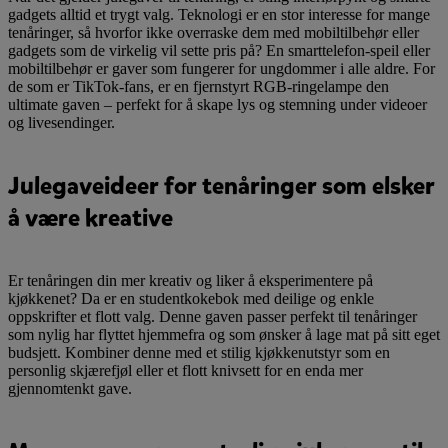
gadgets alltid et trygt valg. Teknologi er en stor interesse for mange
tenåringer, så hvorfor ikke overraske dem med mobiltilbehør eller
gadgets som de virkelig vil sette pris på? En smarttelefon-speil eller
mobiltilbehør er gaver som fungerer for ungdommer i alle aldre. For
de som er TikTok-fans, er en fjernstyrt RGB-ringelampe den
ultimate gaven – perfekt for å skape lys og stemning under videoer
og livesendinger.
Julegaveideer for tenåringer som elsker
å være kreative
Er tenåringen din mer kreativ og liker å eksperimentere på
kjøkkenet? Da er en studentkokebok med deilige og enkle
oppskrifter et flott valg. Denne gaven passer perfekt til tenåringer
som nylig har flyttet hjemmefra og som ønsker å lage mat på sitt eget
budsjett. Kombiner denne med et stilig kjøkkenutstyr som en
personlig skjærefjøl eller et flott knivsett for en enda mer
gjennomtenkt gave.