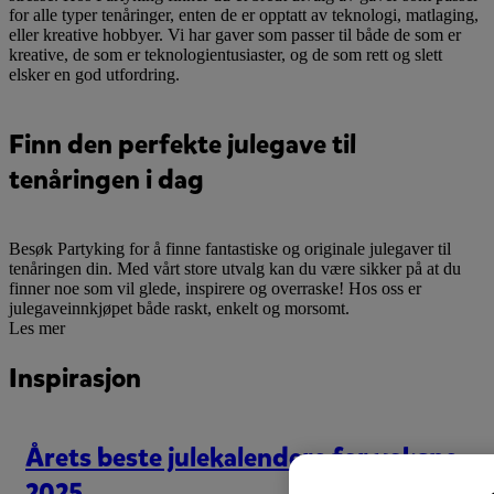
for alle typer tenåringer, enten de er opptatt av teknologi, matlaging,
eller kreative hobbyer. Vi har gaver som passer til både de som er
kreative, de som er teknologientusiaster, og de som rett og slett
elsker en god utfordring.
Finn den perfekte julegave til
tenåringen i dag
Besøk Partyking for å finne fantastiske og originale julegaver til
tenåringen din. Med vårt store utvalg kan du være sikker på at du
finner noe som vil glede, inspirere og overraske! Hos oss er
julegaveinnkjøpet både raskt, enkelt og morsomt.
Les mer
Inspirasjon
Årets beste julekalendere for voksne
2025