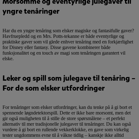
Morsomme og eventyrlige julegaver til
yngre tenåringer
Har du en yngre tenåring som elsker magiske og fantasifulle gaver?
Havfruepledd og en Mrs. Potts-tekanne er både eventyrlige og
praktiske gaver som vil glede enhver tenåring med en forkjærlighet
for Disney eller fantasy. Disse gavene kombinerer både
funksjonalitet og en touch av magi som tenåringen garantert vil
elske.
Leker og spill som julegave til tenåring –
For de som elsker utfordringer
For tenåringer som elsker utfordringer, kan du tenke på å gi bort et
spennende løgndetektorspill. Dette er ikke bare morsomt, men det
gir også muligheten til å stille de store spørsmålene – et perfekt
alternativ til mer tradisjonelle julegaver til tenåringer. Du kan også
vurdere å gi bort en rullende vekkerklokke, en gave som virkelig
tester ungdommens evne til å våkne tidlig – kanskje ikke alltid