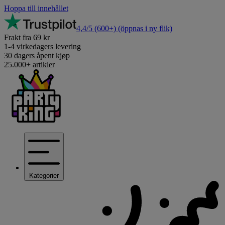
Hoppa till innehållet
4,4/5
(600+)
(öppnas i ny flik)
Frakt fra 69 kr
1-4 virkedagers levering
30 dagers åpent kjøp
25.000+ artikler
Kategorier