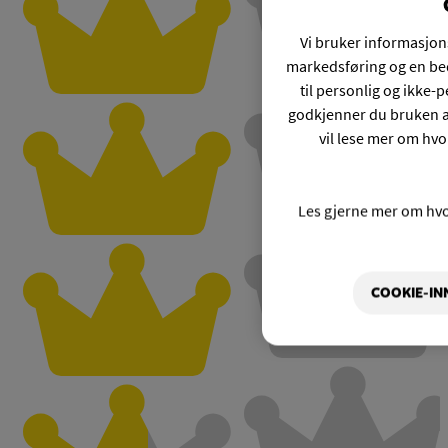
Vi bruker informasjons
markedsføring og en bed
til personlig og ikke
godkjenner du bruken a
vil lese mer om hvo
Les gjerne mer om hv
COOKIE-IN