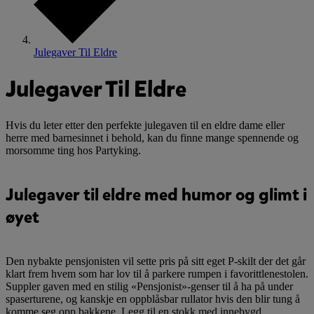
Julegaver Til Eldre
Julegaver Til Eldre
Hvis du leter etter den perfekte julegaven til en eldre dame eller
herre med barnesinnet i behold, kan du finne mange spennende og
morsomme ting hos Partyking.
Julegaver til eldre med humor og glimt i
øyet
Den nybakte pensjonisten vil sette pris på sitt eget P-skilt der det går
klart frem hvem som har lov til å parkere rumpen i favorittlenestolen.
Suppler gaven med en stilig «Pensjonist»-genser til å ha på under
spaserturene, og kanskje en oppblåsbar rullator hvis den blir tung å
komme seg opp bakkene. Legg til en stokk med innebygd