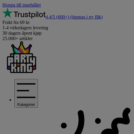
Hoppa till innehållet
4,4/5
(600+)
(öppnas i ny flik)
Frakt fra 69 kr
1-4 virkedagers levering
30 dagers åpent kjøp
25.000+ artikler
Kategorier