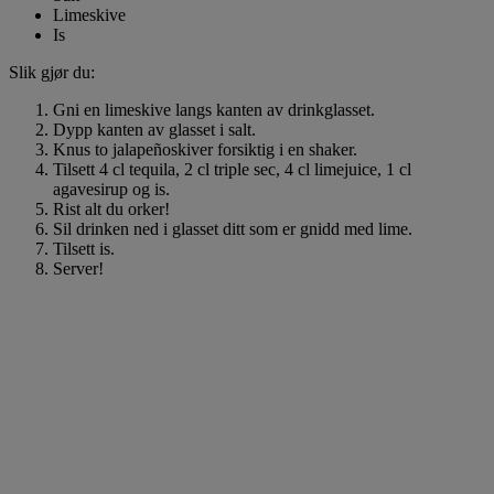
Limeskive
Is
Slik gjør du:
Gni en limeskive langs kanten av drinkglasset.
Dypp kanten av glasset i salt.
Knus to jalapeñoskiver forsiktig i en shaker.
Tilsett 4 cl tequila, 2 cl triple sec, 4 cl limejuice, 1 cl
agavesirup og is.
Rist alt du orker!
Sil drinken ned i glasset ditt som er gnidd med lime.
Tilsett is.
Server!