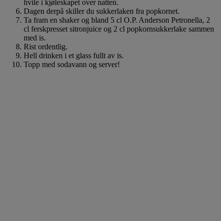
hvile i kjøleskapet over natten.
Dagen derpå skiller du sukkerlaken fra popkornet.
Ta fram en shaker og bland 5 cl O.P. Anderson Petronella, 2
cl ferskpresset sitronjuice og 2 cl popkornsukkerlake sammen
med is.
Rist ordentlig.
Hell drinken i et glass fullt av is.
Topp med sodavann og server!