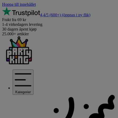
Hoppa till innehållet
4,4/5
(600+)
(öppnas i ny flik)
Frakt fra 69 kr
1-4 virkedagers levering
30 dagers åpent kjøp
25.000+ artikler
Kategorier