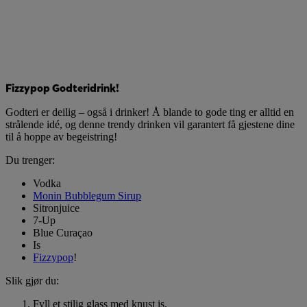
Fizzypop Godteridrink!
Godteri er deilig – også i drinker! Å blande to gode ting er alltid en
strålende idé, og denne trendy drinken vil garantert få gjestene dine
til å hoppe av begeistring!
Du trenger:
Vodka
Monin Bubblegum Sirup
Sitronjuice
7-Up
Blue Curaçao
Is
Fizzypop
!
Slik gjør du:
Fyll et stilig glass med knust is.