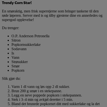
Trendy Corn Star!
En smøraktig, men frisk superstjerne som bringer tankene til den
røde løperen. Server med is og tilby gjestene dine en annerledes og
supergod opplevelse!
Du trenger:
O.P. Anderson Petronella
Sitron
Popkornsukkerlake
Sodavann
Is
Vann
Strøsukker
Smør
Popkorn
Slik gjør du:
Varm 1 dl vann og løs opp 2 dl sukker.
Brun 200 g smør i en stekepanne.
Legg en neve poppede popkorn i stekepannen.
Stek i 3–4 min og avkjøl deretter i 5 min.
Bland det brunede popkornet ditt med sukkerlake og la det