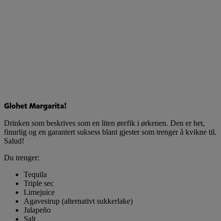
Glohet Margarita!
Drinken som beskrives som en liten ørefik i ørkenen. Den er het,
finurlig og en garantert suksess blant gjester som trenger å kvikne til.
Salud!
Du trenger:
Tequila
Triple sec
Limejuice
Agavesirup (alternativt sukkerlake)
Jalapeño
Salt