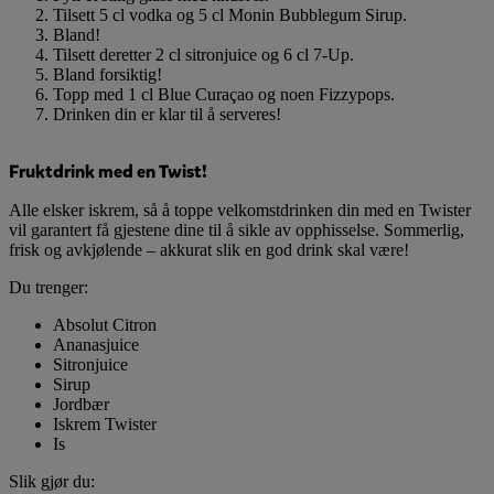
Tilsett 5 cl vodka og 5 cl Monin Bubblegum Sirup.
Bland!
Tilsett deretter 2 cl sitronjuice og 6 cl 7-Up.
Bland forsiktig!
Topp med 1 cl Blue Curaçao og noen Fizzypops.
Drinken din er klar til å serveres!
Fruktdrink med en Twist!
Alle elsker iskrem, så å toppe velkomstdrinken din med en Twister
vil garantert få gjestene dine til å sikle av opphisselse. Sommerlig,
frisk og avkjølende – akkurat slik en god drink skal være!
Du trenger:
Absolut Citron
Ananasjuice
Sitronjuice
Sirup
Jordbær
Iskrem Twister
Is
Slik gjør du: