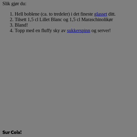
Slik gjør du:
Hell boblene (ca. to tredeler) i det fineste
glasset
ditt.
Tilsett 1,5 cl Lillet Blanc og 1,5 cl Maraschinolikør
Bland!
Topp med en fluffy sky av
sukkerspinn
og server!
Sur Cola!