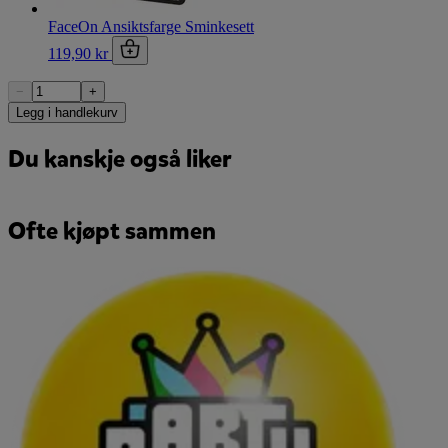
FaceOn Ansiktsfarge Sminkesett
119,90 kr
−
+
Legg i handlekurv
Du kanskje også liker
Ofte kjøpt sammen