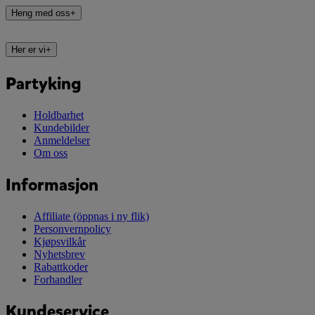
Heng med oss
+
Her er vi
+
Partyking
Holdbarhet
Kundebilder
Anmeldelser
Om oss
Informasjon
Affiliate
(öppnas i ny flik)
Personvernpolicy
Kjøpsvilkår
Nyhetsbrev
Rabattkoder
Forhandler
Kundeservice