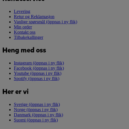
Levering
Retur og Reklamasjon
Vanlige spørsmål
(öppnas i ny flik)
Min order
Kontakt oss
Tilbakekallinger
Heng med oss
Instagram
(öppnas i ny flik)
Facebook
(öppnas i ny flik)
Youtube
(öppnas i ny flik)
Spotify
(öppnas i ny flik)
Her er vi
Sverige
(öppnas i ny flik)
Norge
(öppnas i ny flik)
Danmark
(öppnas i ny flik)
Suomi
(öppnas i ny flik)