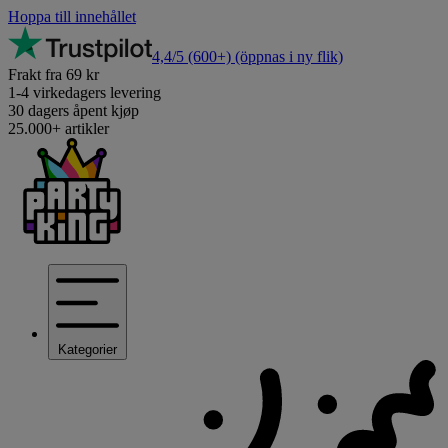
Hoppa till innehållet
4,4/5
(600+)
(öppnas i ny flik)
Frakt fra 69 kr
1-4 virkedagers levering
30 dagers åpent kjøp
25.000+ artikler
Kategorier