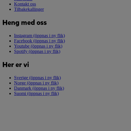
Kontakt oss
Tilbakekallinger
Heng med oss
Instagram
(öppnas i ny flik)
Facebook
(öppnas i ny flik)
Youtube
(öppnas i ny flik)
Spotify
(öppnas i ny flik)
Her er vi
Sverige
(öppnas i ny flik)
Norge
(öppnas i ny flik)
Danmark
(öppnas i ny flik)
Suomi
(öppnas i ny flik)