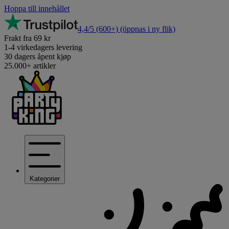
Hoppa till innehållet
4,4/5
(600+)
(öppnas i ny flik)
Frakt fra 69 kr
1-4 virkedagers levering
30 dagers åpent kjøp
25.000+ artikler
Kategorier