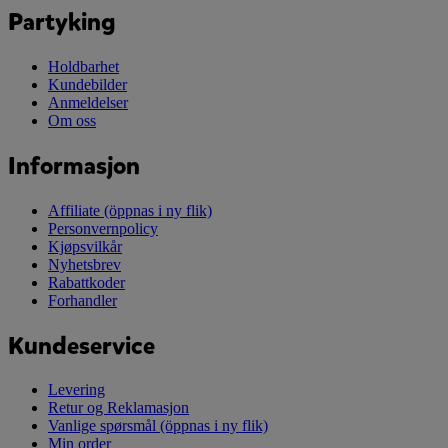
Partyking
Holdbarhet
Kundebilder
Anmeldelser
Om oss
Informasjon
Affiliate
(öppnas i ny flik)
Personvernpolicy
Kjøpsvilkår
Nyhetsbrev
Rabattkoder
Forhandler
Kundeservice
Levering
Retur og Reklamasjon
Vanlige spørsmål
(öppnas i ny flik)
Min order