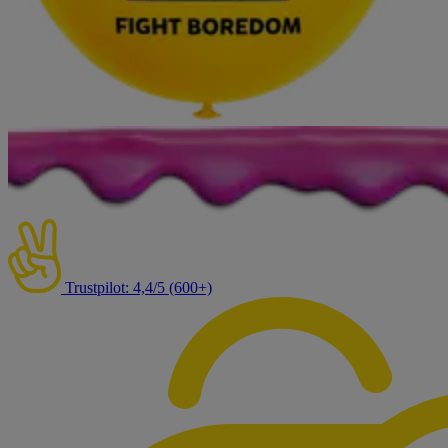
Trustpilot: 4,4/5 (600+)