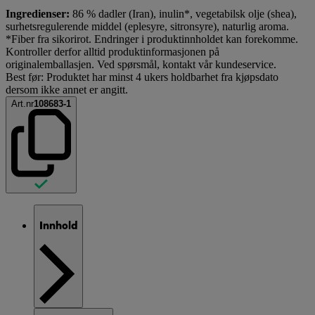
Ingredienser:
86 % dadler (Iran), inulin*, vegetabilsk olje (shea),
surhetsregulerende middel (eplesyre, sitronsyre), naturlig aroma.
*Fiber fra sikorirot. Endringer i produktinnholdet kan forekomme.
Kontroller derfor alltid produktinformasjonen på
originalemballasjen. Ved spørsmål, kontakt vår kundeservice.
Best før: Produktet har minst 4 ukers holdbarhet fra kjøpsdato
dersom ikke annet er angitt.
Art.nr
108683-1
Innhold