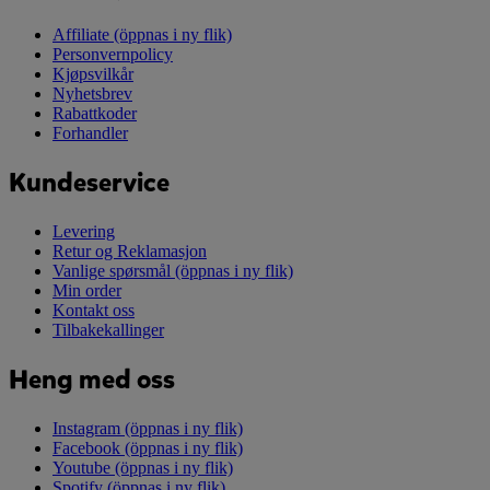
Affiliate
(öppnas i ny flik)
Personvernpolicy
Kjøpsvilkår
Nyhetsbrev
Rabattkoder
Forhandler
Kundeservice
Levering
Retur og Reklamasjon
Vanlige spørsmål
(öppnas i ny flik)
Min order
Kontakt oss
Tilbakekallinger
Heng med oss
Instagram
(öppnas i ny flik)
Facebook
(öppnas i ny flik)
Youtube
(öppnas i ny flik)
Spotify
(öppnas i ny flik)