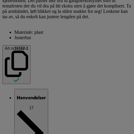
kjedemodell. Det passer like bra til gangsterkostymet som til
temafesten der du vil dra på litt ekstra uten å gjøre det komplisert. Ta
på armbåndet, løft blikket og la stilen snakke for seg! Lenkene kan
tas av, så du enkelt kan justere lengden på det.
Materiale: plast
Justerbar
Art.nr
16162-1
Henvendelser
17