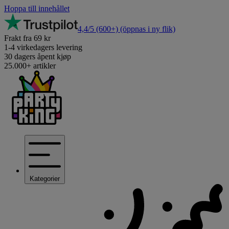
Hoppa till innehållet
4,4/5
(600+)
(öppnas i ny flik)
Frakt fra 69 kr
1-4 virkedagers levering
30 dagers åpent kjøp
25.000+ artikler
Kategorier