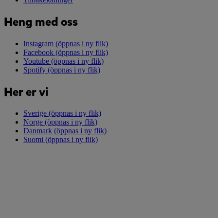
Heng med oss
Instagram
(öppnas i ny flik)
Facebook
(öppnas i ny flik)
Youtube
(öppnas i ny flik)
Spotify
(öppnas i ny flik)
Her er vi
Sverige
(öppnas i ny flik)
Norge
(öppnas i ny flik)
Danmark
(öppnas i ny flik)
Suomi
(öppnas i ny flik)