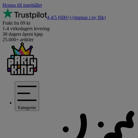
Hoppa till innehållet
4,4/5
(600+)
(öppnas i ny flik)
Frakt fra 69 kr
1-4 virkedagers levering
30 dagers åpent kjøp
25.000+ artikler
Kategorier