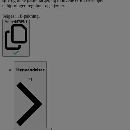
sølv og ulike pastellfarger, og motivene er for eksempel
enhjørninger, regnbuer og stjerner.
Selges i 10-pakning.
Art.nr
44785-1
Henvendelser
21