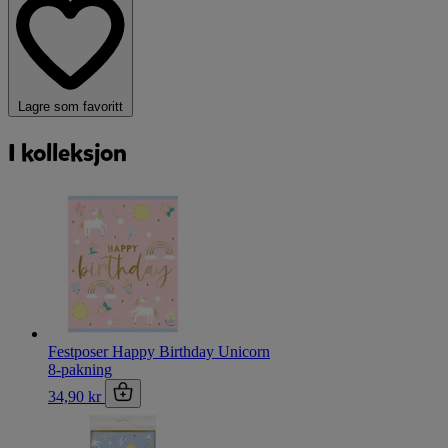
Lagre som favoritt
I kolleksjon
Festposer Happy Birthday Unicorn
8-pakning
34,90 kr