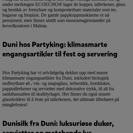
under merkingen ECOECHO® lager de kopper, tallerkener, glass
og bestikk av fornybare og komposterbare materialer som tre,
bagasse og bioplast. De gamle pappkoppmaskinene er nå
pensjonert, men finnes utstilt som museumsgjenstander på
hovedkontoret i Malmø.
Duni hos Partyking: klimasmarte
engangsartikler til fest og servering
Hos Partyking har vi selvfølgelig dekket opp med masse
klimasmarte engangsartikler fra Duni, inkludert biologisk
nedbrytbare øl-, vin- og snapsglass, trebestikk, bordduker,
papptallerkener og servietter med dekorative trykk, til alt fra
sankthansaften til skalldyrlaget. Her finner du også smarte
glassholdere til å feste på tallerkenen, det ultimate tilbehøret på
minglefesten!
Dunisilk fra Duni: luksuriøse duker,
servietter og matchende lys