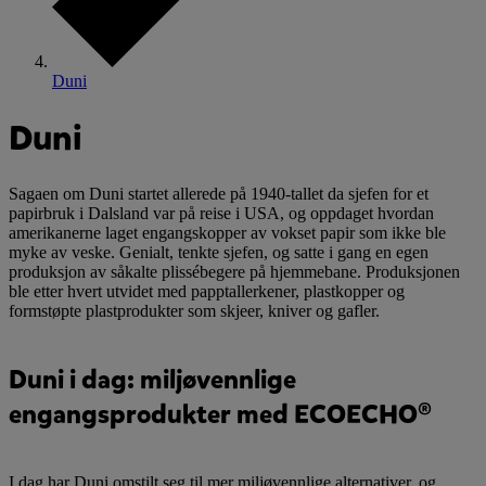
Duni
Duni
Sagaen om Duni startet allerede på 1940-tallet da sjefen for et
papirbruk i Dalsland var på reise i USA, og oppdaget hvordan
amerikanerne laget engangskopper av vokset papir som ikke ble
myke av veske. Genialt, tenkte sjefen, og satte i gang en egen
produksjon av såkalte plissébegere på hjemmebane. Produksjonen
ble etter hvert utvidet med papptallerkener, plastkopper og
formstøpte plastprodukter som skjeer, kniver og gafler.
Duni i dag: miljøvennlige
engangsprodukter med ECOECHO®
I dag har Duni omstilt seg til mer miljøvennlige alternativer, og