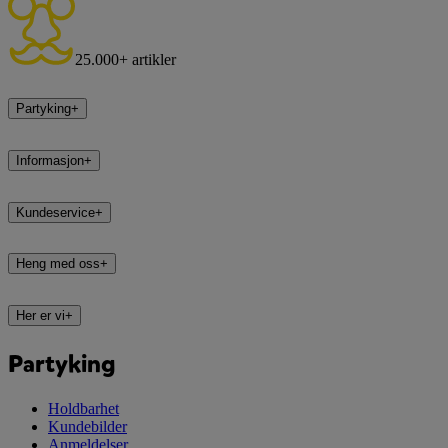
25.000+ artikler
Partyking
+
Informasjon
+
Kundeservice
+
Heng med oss
+
Her er vi
+
Partyking
Holdbarhet
Kundebilder
Anmeldelser