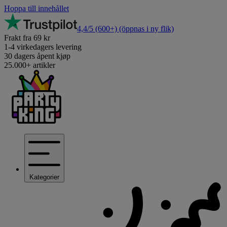
Hoppa till innehållet
4,4/5
(600+)
(öppnas i ny flik)
Frakt fra 69 kr
1-4 virkedagers levering
30 dagers åpent kjøp
25.000+ artikler
Kategorier