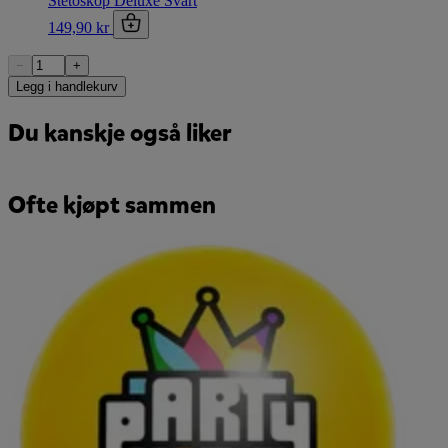
Stetoskop Deluxe Svart
149,90 kr
−
+
Legg i handlekurv
Du kanskje også liker
Ofte kjøpt sammen