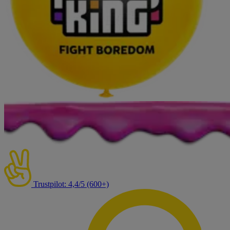
Trustpilot: 4,4/5 (600+)