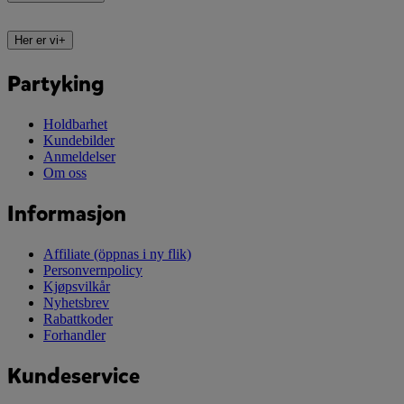
Her er vi
+
Partyking
Holdbarhet
Kundebilder
Anmeldelser
Om oss
Informasjon
Affiliate
(öppnas i ny flik)
Personvernpolicy
Kjøpsvilkår
Nyhetsbrev
Rabattkoder
Forhandler
Kundeservice