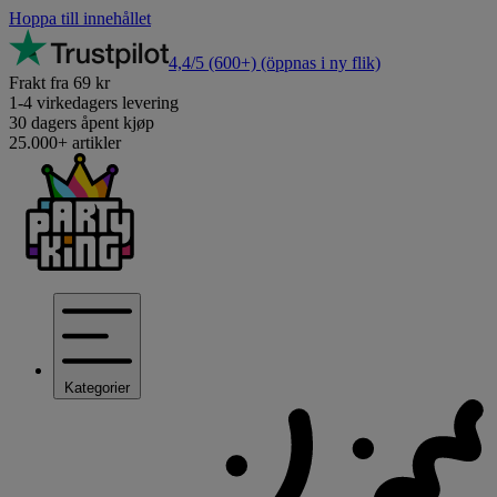
Hoppa till innehållet
4,4/5
(600+)
(öppnas i ny flik)
Frakt fra 69 kr
1-4 virkedagers levering
30 dagers åpent kjøp
25.000+ artikler
Kategorier