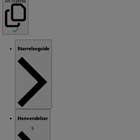
Art.nr
19701
Størrelseguide
Henvendelser
5