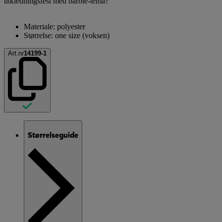
utkledningsfest med barbie-tema?
Materiale: polyester
Størrelse: one size (voksen)
Art.nr
14199-1
Størrelseguide