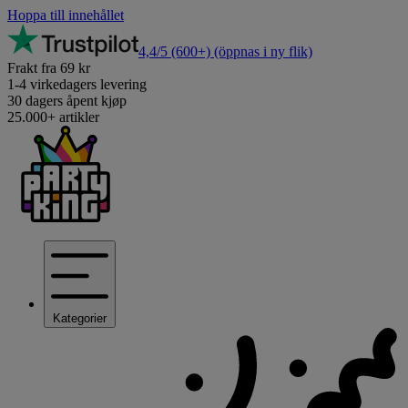
Hoppa till innehållet
4,4/5
(600+)
(öppnas i ny flik)
Frakt fra 69 kr
1-4 virkedagers levering
30 dagers åpent kjøp
25.000+ artikler
Kategorier