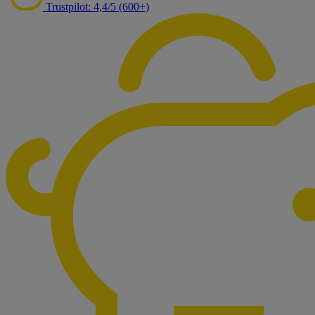
Trustpilot: 4,4/5 (600+)