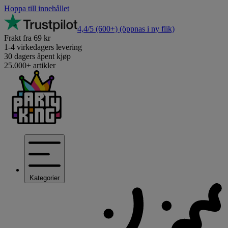
Hoppa till innehållet
4,4/5
(600+)
(öppnas i ny flik)
Frakt fra 69 kr
1-4 virkedagers levering
30 dagers åpent kjøp
25.000+ artikler
Kategorier