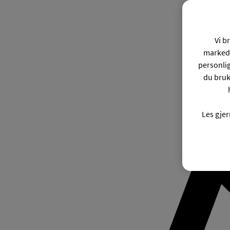
Vi b
markeds
personli
du bruk
Les gje