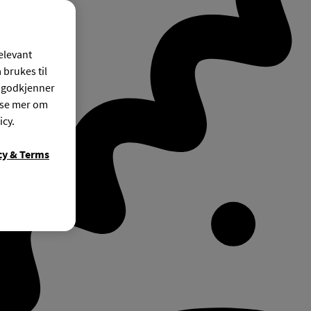
relevant
 brukes til
r godkjenner
ese mer om
icy.
cy & Terms