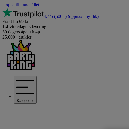
Hoppa till innehållet
4,4/5
(600+)
(öppnas i ny flik)
Frakt fra 69 kr
1-4 virkedagers levering
30 dagers åpent kjøp
25.000+ artikler
Kategorier