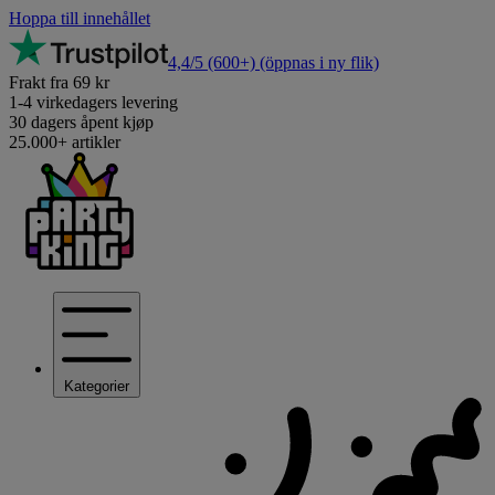
Hoppa till innehållet
4,4/5
(600+)
(öppnas i ny flik)
Frakt fra 69 kr
1-4 virkedagers levering
30 dagers åpent kjøp
25.000+ artikler
Kategorier