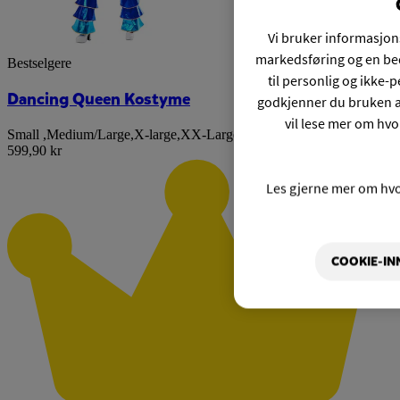
Vi bruker informasjons
markedsføring og en bed
Bestselgere
til personlig og ikke
Dancing Queen Kostyme
godkjenner du bruken a
vil lese mer om hvo
Small
,
Medium/Large
,
X-large
,
XX-Large
599,90 kr
Les gjerne mer om hv
COOKIE-IN