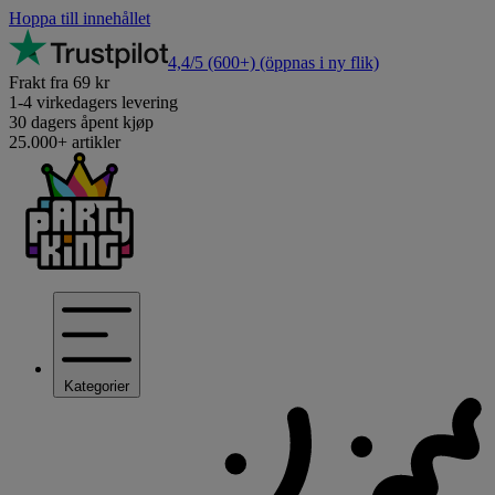
Hoppa till innehållet
4,4/5
(600+)
(öppnas i ny flik)
Frakt fra 69 kr
1-4 virkedagers levering
30 dagers åpent kjøp
25.000+ artikler
Kategorier