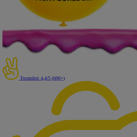
Trustpilot: 4,4/5 (600+)