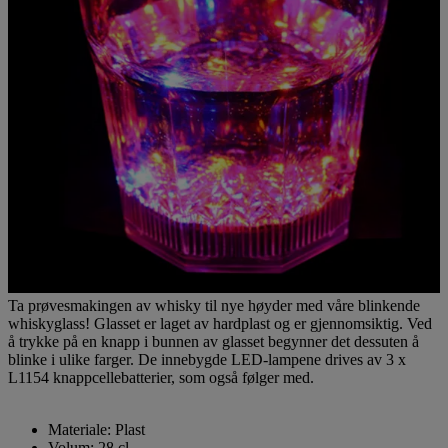
Ta prøvesmakingen av whisky til nye høyder med våre blinkende
whiskyglass! Glasset er laget av hardplast og er gjennomsiktig. Ved
å trykke på en knapp i bunnen av glasset begynner det dessuten å
blinke i ulike farger. De innebygde LED-lampene drives av 3 x
L1154 knappcellebatterier, som også følger med.
Materiale: Plast
Volum: 28 cl