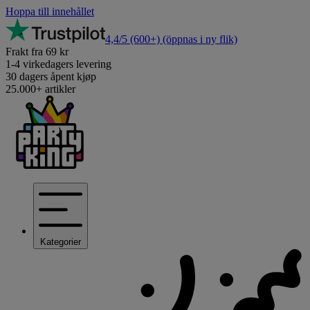
Hoppa till innehållet
4,4/5
(600+)
(öppnas i ny flik)
Frakt fra 69 kr
1-4 virkedagers levering
30 dagers åpent kjøp
25.000+ artikler
Kategorier