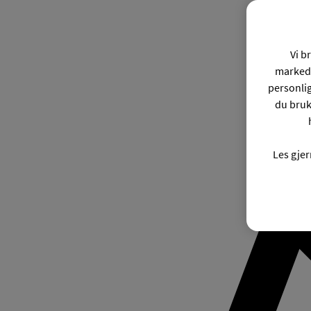
Vi b
markeds
personli
du bruk
Les gje