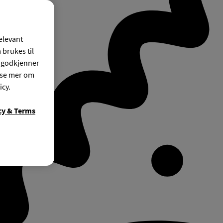
relevant
 brukes til
r godkjenner
ese mer om
icy.
cy & Terms