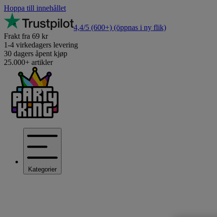
Hoppa till innehållet
4,4/5
(600+)
(öppnas i ny flik)
Frakt fra 69 kr
1-4 virkedagers levering
30 dagers åpent kjøp
25.000+ artikler
Kategorier