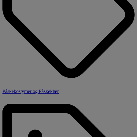
Påskekostymer og Påskeklær