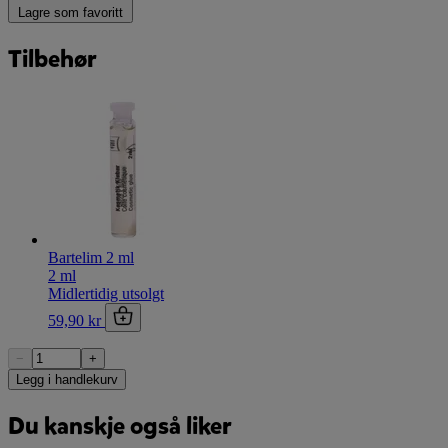
Lagre som favoritt
Tilbehør
Bartelim 2 ml
2 ml
Midlertidig utsolgt
59,90 kr
−
+
Legg i handlekurv
Du kanskje også liker