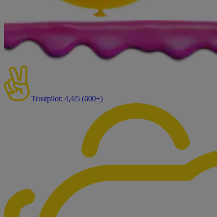
Trustpilot: 4,4/5 (600+)