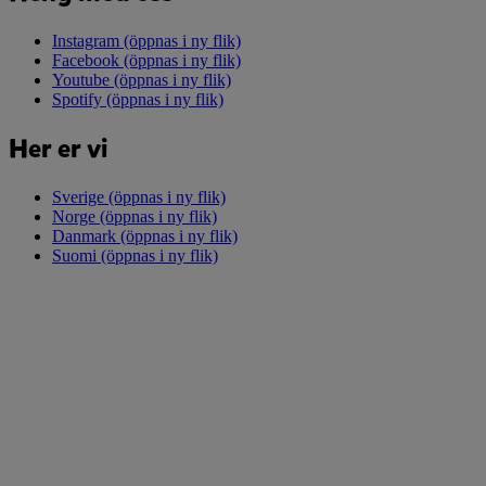
Instagram
(öppnas i ny flik)
Facebook
(öppnas i ny flik)
Youtube
(öppnas i ny flik)
Spotify
(öppnas i ny flik)
Her er vi
Sverige
(öppnas i ny flik)
Norge
(öppnas i ny flik)
Danmark
(öppnas i ny flik)
Suomi
(öppnas i ny flik)