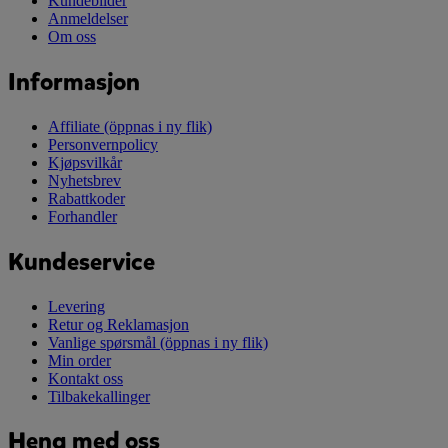
Kundebilder
Anmeldelser
Om oss
Informasjon
Affiliate
(öppnas i ny flik)
Personvernpolicy
Kjøpsvilkår
Nyhetsbrev
Rabattkoder
Forhandler
Kundeservice
Levering
Retur og Reklamasjon
Vanlige spørsmål
(öppnas i ny flik)
Min order
Kontakt oss
Tilbakekallinger
Heng med oss