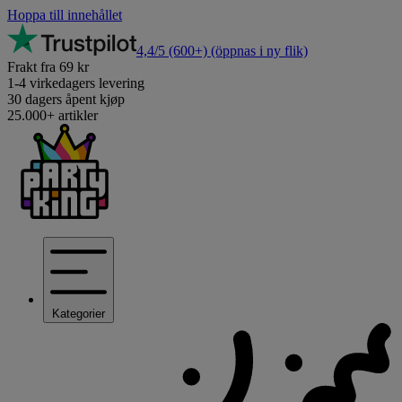
Hoppa till innehållet
4,4/5
(600+)
(öppnas i ny flik)
Frakt fra 69 kr
1-4 virkedagers levering
30 dagers åpent kjøp
25.000+ artikler
Kategorier