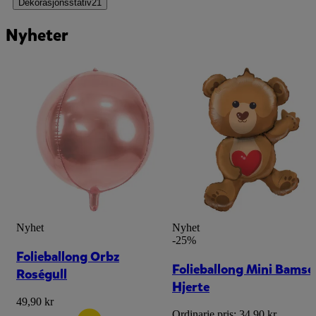
Dekorasjonsstativ
21
Nyheter
Nyhet
Nyhet
-25%
Folieballong Orbz
Folieballong Mini Bamse
Roségull
Hjerte
49,90 kr
Ordinarie pris:
34,90 kr