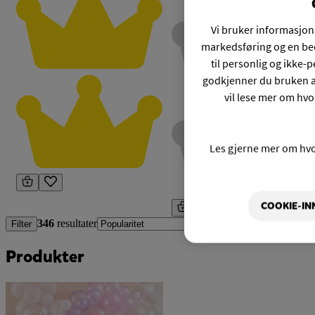
Vi bruker informasjons
markedsføring og en bed
til personlig og ikke
godkjenner du bruken a
vil lese mer om hvo
Les gjerne mer om hv
COOKIE-IN
346
resultater
Filter
Produkter