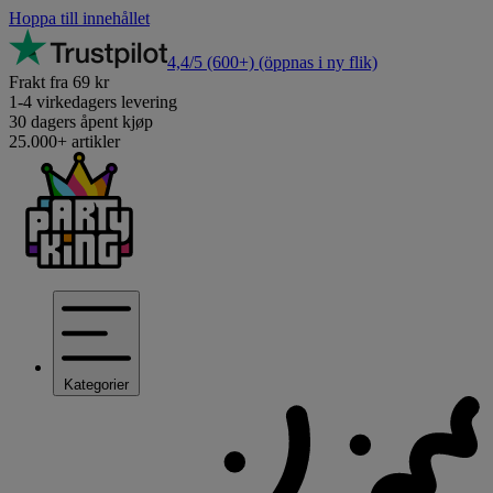
Hoppa till innehållet
4,4/5
(600+)
(öppnas i ny flik)
Frakt fra 69 kr
1-4 virkedagers levering
30 dagers åpent kjøp
25.000+ artikler
Kategorier