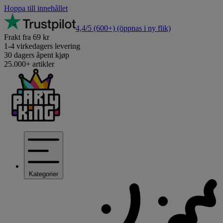
Hoppa till innehållet
4,4/5
(600+)
(öppnas i ny flik)
Frakt fra 69 kr
1-4 virkedagers levering
30 dagers åpent kjøp
25.000+ artikler
Kategorier