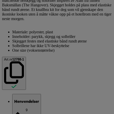
matchende helskjegg og solbriller inspirert av Alan fra filmen
Baksmällan (The Hangover). Skjegget holdes på plass med elastiske
bånd rundt ørene. Et knallbra kit for deg som vil gjenskape den
ikoniske looken uten å måtte våkne opp på et hotellrom med en tiger
neste morgen.
Materiale: polyester, plast
Inneholder: parykk, skjegg og solbriller
Skjegget festes med elastiske bånd rundt ørene
Solbrillene har ikke UV-beskyttelse
One size (voksenstørrelse)
Art.nr
12788-1
Henvendelser
9