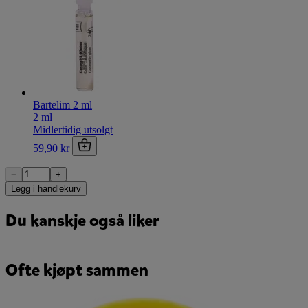
Bartelim 2 ml
2 ml
Midlertidig utsolgt
59,90 kr
−
+
Legg i handlekurv
Du kanskje også liker
Ofte kjøpt sammen