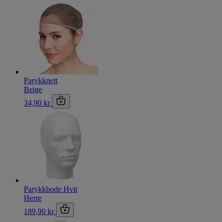
Parykknett
Beige
34,90 kr
Parykkhode Hvit
Herre
189,90 kr