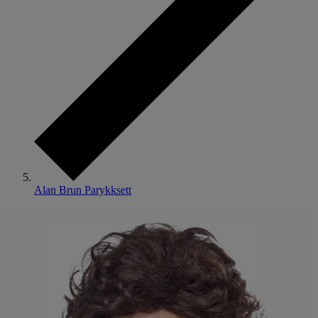
Alan Brun Parykksett