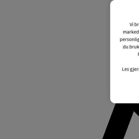
Vi b
markeds
personli
du bruk
Les gje