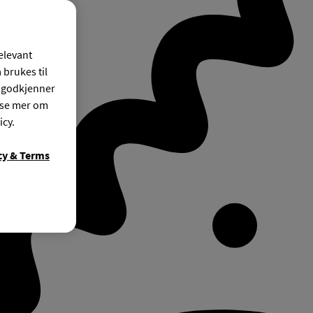
relevant
 brukes til
r godkjenner
ese mer om
icy.
cy & Terms