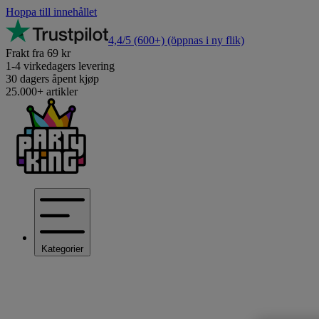
Hoppa till innehållet
4,4/5
(600+)
(öppnas i ny flik)
Frakt fra 69 kr
1-4 virkedagers levering
30 dagers åpent kjøp
25.000+ artikler
Kategorier