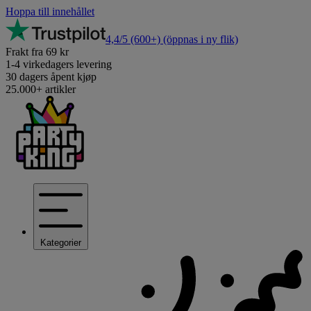
Hoppa till innehållet
4,4/5
(600+)
(öppnas i ny flik)
Frakt fra 69 kr
1-4 virkedagers levering
30 dagers åpent kjøp
25.000+ artikler
Kategorier