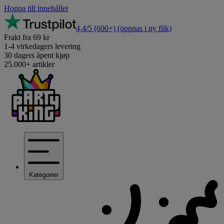
Hoppa till innehållet
4,4/5
(600+)
(öppnas i ny flik)
Frakt fra 69 kr
1-4 virkedagers levering
30 dagers åpent kjøp
25.000+ artikler
Kategorier