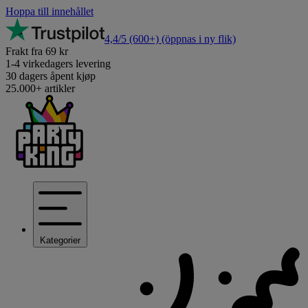
Hoppa till innehållet
4,4/5
(600+)
(öppnas i ny flik)
Frakt fra 69 kr
1-4 virkedagers levering
30 dagers åpent kjøp
25.000+ artikler
Kategorier