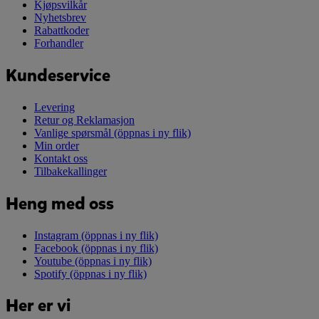
Kjøpsvilkår
Nyhetsbrev
Rabattkoder
Forhandler
Kundeservice
Levering
Retur og Reklamasjon
Vanlige spørsmål
(öppnas i ny flik)
Min order
Kontakt oss
Tilbakekallinger
Heng med oss
Instagram
(öppnas i ny flik)
Facebook
(öppnas i ny flik)
Youtube
(öppnas i ny flik)
Spotify
(öppnas i ny flik)
Her er vi