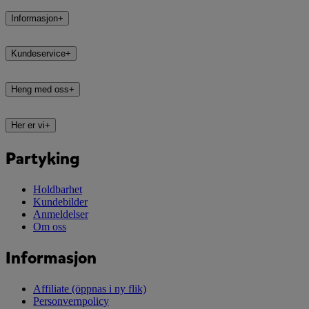
Informasjon
+
Kundeservice
+
Heng med oss
+
Her er vi
+
Partyking
Holdbarhet
Kundebilder
Anmeldelser
Om oss
Informasjon
Affiliate
(öppnas i ny flik)
Personvernpolicy