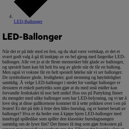
LED-Ballonger
LED-Ballonger
Når det er på tide med en fest, og du skal være vertskap, er det et
svært godt valg å gå til innkjøp av en hel gjeng med fargerike LED-
ballonger. Alle vet jo at de fleste mennesker blir glade av ballonger,
og spesielt barn kan bli helt fra seg av glede når de får en ballong.
Men også vi voksne får en helt spesiell følelse når vi ser ballonger.
De symbolisere glede, festligheter, god stemning og høytidelighet
samtidig. Å velge LED-ballonger i stedet for vanlige ballonger er
dessuten et enkelt partytriks som gjør at du med små midler kan
forvandle festlokalet til noe helt unikt! Hos oss på Partyking finner
du mengder med ulike ballonger som har LED-belysning, og vi tør å
love deg at disse gullkornene kommer til å sette prikken over i-en på
festen! Er det på tide å feire den lilles bursdag, og er barnet besatt av
ballonger? Hva er da bedre enn å kjøpe hjem LED-ballonger med
innebygd spilledåse som spiller den klassiske bursdagssangen
samtidig om de lyser fint? Det finnes få ting som gjør frokosten på