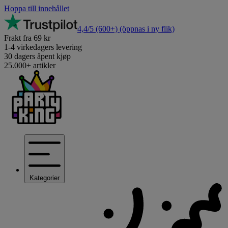
Hoppa till innehållet
4,4/5
(600+)
(öppnas i ny flik)
Frakt fra 69 kr
1-4 virkedagers levering
30 dagers åpent kjøp
25.000+ artikler
Kategorier