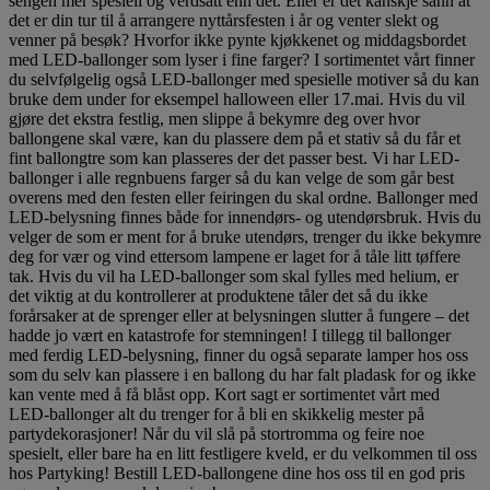
sengen mer spesiell og verdsatt enn det. Eller er det kanskje sånn at
det er din tur til å arrangere nyttårsfesten i år og venter slekt og
venner på besøk? Hvorfor ikke pynte kjøkkenet og middagsbordet
med LED-ballonger som lyser i fine farger? I sortimentet vårt finner
du selvfølgelig også LED-ballonger med spesielle motiver så du kan
bruke dem under for eksempel halloween eller 17.mai. Hvis du vil
gjøre det ekstra festlig, men slippe å bekymre deg over hvor
ballongene skal være, kan du plassere dem på et stativ så du får et
fint ballongtre som kan plasseres der det passer best. Vi har LED-
ballonger i alle regnbuens farger så du kan velge de som går best
overens med den festen eller feiringen du skal ordne. Ballonger med
LED-belysning finnes både for innendørs- og utendørsbruk. Hvis du
velger de som er ment for å bruke utendørs, trenger du ikke bekymre
deg for vær og vind ettersom lampene er laget for å tåle litt tøffere
tak. Hvis du vil ha LED-ballonger som skal fylles med helium, er
det viktig at du kontrollerer at produktene tåler det så du ikke
forårsaker at de sprenger eller at belysningen slutter å fungere – det
hadde jo vært en katastrofe for stemningen! I tillegg til ballonger
med ferdig LED-belysning, finner du også separate lamper hos oss
som du selv kan plassere i en ballong du har falt pladask for og ikke
kan vente med å få blåst opp. Kort sagt er sortimentet vårt med
LED-ballonger alt du trenger for å bli en skikkelig mester på
partydekorasjoner! Når du vil slå på stortromma og feire noe
spesielt, eller bare ha en litt festligere kveld, er du velkommen til oss
hos Partyking! Bestill LED-ballongene dine hos oss til en god pris