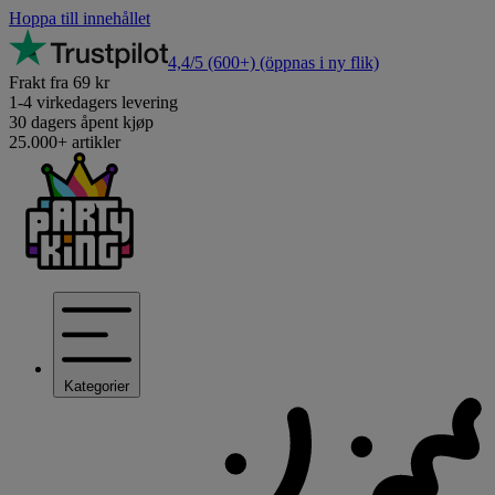
Hoppa till innehållet
4,4/5
(600+)
(öppnas i ny flik)
Frakt fra 69 kr
1-4 virkedagers levering
30 dagers åpent kjøp
25.000+ artikler
Kategorier