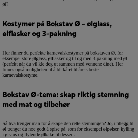
øl?
Kostymer på Bokstav Ø – ølglass,
ølflasker og 3-pakning
Her finner du perfekte karnevalskostymer på bokstaven Ø, for
eksempel store ølglass, ølflasker og til og med 3-pakning med øl
(perfekt når du vil kle deg ut sammen med vennene dine). Her
finnes også muligheten til å bli kåret til årets beste
karnevalskostyme.
Bokstav Ø-tema: skap riktig stemning
med mat og tilbehør
Så hva trenger man for å skape den rette stemningen? Jo, i tillegg til
øl trenger du noe godt å spise på, som for eksempel ølpølser, kylling
i ølsaus og flytende ølkake til dessert.