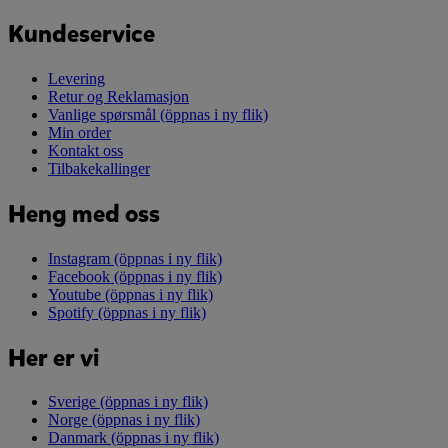
Kundeservice
Levering
Retur og Reklamasjon
Vanlige spørsmål
(öppnas i ny flik)
Min order
Kontakt oss
Tilbakekallinger
Heng med oss
Instagram
(öppnas i ny flik)
Facebook
(öppnas i ny flik)
Youtube
(öppnas i ny flik)
Spotify
(öppnas i ny flik)
Her er vi
Sverige
(öppnas i ny flik)
Norge
(öppnas i ny flik)
Danmark
(öppnas i ny flik)