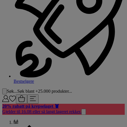
Bestselgere
Søk...
Søk blant +25.000 produkter...
20% rabatt på krepselaget 🦞
Gjelder til 16.08 eller så langt lageret rekker.