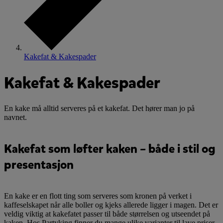
Kakefat & Kakespader
Kakefat & Kakespader
En kake må alltid serveres på et kakefat. Det hører man jo på
navnet.
Kakefat som løfter kaken – både i stil og
presentasjon
En kake er en flott ting som serveres som kronen på verket i
kaffeselskapet når alle boller og kjeks allerede ligger i magen. Det er
veldig viktig at kakefatet passer til både størrelsen og utseendet på
kaken. Hos Partyking finner du mange ulike varianter til lave priser