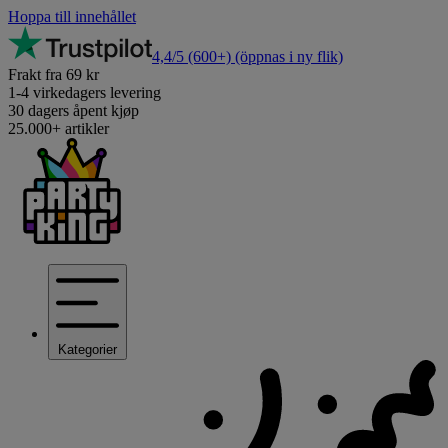
Hoppa till innehållet
4,4/5
(600+)
(öppnas i ny flik)
Frakt fra 69 kr
1-4 virkedagers levering
30 dagers åpent kjøp
25.000+ artikler
Kategorier