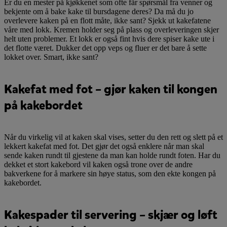
Er du en mester på kjøkkenet som ofte får spørsmål fra venner og
bekjente om å bake kake til bursdagene deres? Da må du jo
overlevere kaken på en flott måte, ikke sant? Sjekk ut kakefatene
våre med lokk. Kremen holder seg på plass og overleveringen skjer
helt uten problemer. Et lokk er også fint hvis dere spiser kake ute i
det flotte været. Dukker det opp veps og fluer er det bare å sette
lokket over. Smart, ikke sant?
Kakefat med fot – gjør kaken til kongen
på kakebordet
Når du virkelig vil at kaken skal vises, setter du den rett og slett på et
lekkert kakefat med fot. Det gjør det også enklere når man skal
sende kaken rundt til gjestene da man kan holde rundt foten. Har du
dekket et stort kakebord vil kaken også trone over de andre
bakverkene for å markere sin høye status, som den ekte kongen på
kakebordet.
Kakespader til servering – skjær og løft