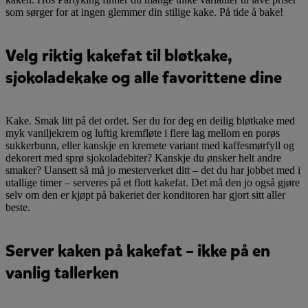
som sørger for at ingen glemmer din stilige kake. På tide å bake!
Velg riktig kakefat til bløtkake,
sjokoladekake og alle favorittene dine
Kake. Smak litt på det ordet. Ser du for deg en deilig bløtkake med
myk vaniljekrem og luftig kremfløte i flere lag mellom en porøs
sukkerbunn, eller kanskje en kremete variant med kaffesmørfyll og
dekorert med sprø sjokoladebiter? Kanskje du ønsker helt andre
smaker? Uansett så må jo mesterverket ditt – det du har jobbet med i
utallige timer – serveres på et flott kakefat. Det må den jo også gjøre
selv om den er kjøpt på bakeriet der konditoren har gjort sitt aller
beste.
Server kaken på kakefat – ikke på en
vanlig tallerken