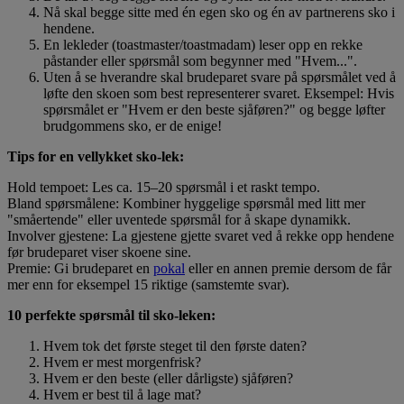
Nå skal begge sitte med én egen sko og én av partnerens sko i
hendene.
En lekleder (toastmaster/toastmadam) leser opp en rekke
påstander eller spørsmål som begynner med "Hvem...".
Uten å se hverandre skal brudeparet svare på spørsmålet ved å
løfte den skoen som best representerer svaret. Eksempel: Hvis
spørsmålet er "Hvem er den beste sjåføren?" og begge løfter
brudgommens sko, er de enige!
Tips for en vellykket sko-lek:
Hold tempoet: Les ca. 15–20 spørsmål i et raskt tempo.
Bland spørsmålene: Kombiner hyggelige spørsmål med litt mer
"småertende" eller uventede spørsmål for å skape dynamikk.
Involver gjestene: La gjestene gjette svaret ved å rekke opp hendene
før brudeparet viser skoene sine.
Premie: Gi brudeparet en
pokal
eller en annen premie dersom de får
mer enn for eksempel 15 riktige (samstemte svar).
10 perfekte spørsmål til sko-leken:
Hvem tok det første steget til den første daten?
Hvem er mest morgenfrisk?
Hvem er den beste (eller dårligste) sjåføren?
Hvem er best til å lage mat?