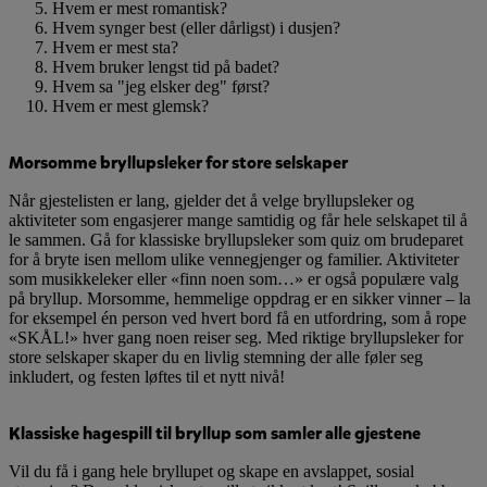
Hvem er mest romantisk?
Hvem synger best (eller dårligst) i dusjen?
Hvem er mest sta?
Hvem bruker lengst tid på badet?
Hvem sa "jeg elsker deg" først?
Hvem er mest glemsk?
Morsomme bryllupsleker for store selskaper
Når gjestelisten er lang, gjelder det å velge bryllupsleker og
aktiviteter som engasjerer mange samtidig og får hele selskapet til å
le sammen. Gå for klassiske bryllupsleker som quiz om brudeparet
for å bryte isen mellom ulike vennegjenger og familier. Aktiviteter
som musikkeleker eller «finn noen som…» er også populære valg
på bryllup. Morsomme, hemmelige oppdrag er en sikker vinner – la
for eksempel én person ved hvert bord få en utfordring, som å rope
«SKÅL!» hver gang noen reiser seg. Med riktige bryllupsleker for
store selskaper skaper du en livlig stemning der alle føler seg
inkludert, og festen løftes til et nytt nivå!
Klassiske hagespill til bryllup som samler alle gjestene
Vil du få i gang hele bryllupet og skape en avslappet, sosial