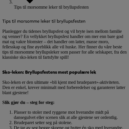
Tips til morsomme leker til bryllupsfesten
Tips til morsomme leker til bryllupsfesten
Planlegger du tidenes bryllupsfest og vil bryte isen mellom familie
og venner? En vellykket bryllupsfest handler om mer enn bare god
mat og vakre blomster – det handler om latter, masse moro,
fellesskap og fine øyeblikk alle vil huske. Her finner du våre beste
tips til morsomme bryllupsleker som passer for alle selskaper, fra den
klassiske sko-leken til fartsfylte spill!
Sko-leken: Bryllupsfestens mest populære lek
Sko-leken er den ultimate «bli kjent med brudeparet»-aktiviteten.
Den er enkel, krever minimalt med forberedelser og garanterer latter
blant gjestene!
Slik gjør du – steg for steg:
Plasser to stoler med ryggene mot hverandre midt på
dansegulvet eller scenen slik at alle gjestene ser ordentlig.
Brudeparet setter seg på stolene.
De tar av seg begge skoene og bytter én sko med hverandre.