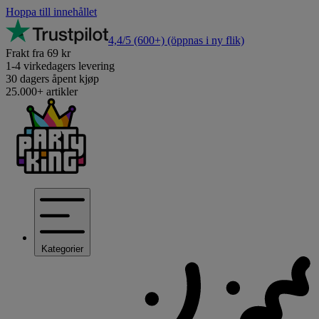
Hoppa till innehållet
4,4/5
(600+)
(öppnas i ny flik)
Frakt fra 69 kr
1-4 virkedagers levering
30 dagers åpent kjøp
25.000+ artikler
Kategorier