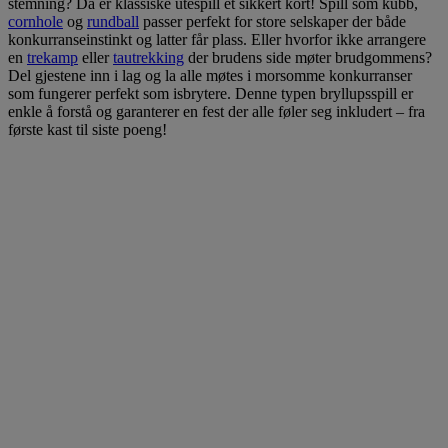
stemning? Da er klassiske utespill et sikkert kort! Spill som kubb,
cornhole
og
rundball
passer perfekt for store selskaper der både
konkurranseinstinkt og latter får plass. Eller hvorfor ikke arrangere
en
trekamp
eller
tautrekking
der brudens side møter brudgommens?
Del gjestene inn i lag og la alle møtes i morsomme konkurranser
som fungerer perfekt som isbrytere. Denne typen bryllupsspill er
enkle å forstå og garanterer en fest der alle føler seg inkludert – fra
første kast til siste poeng!