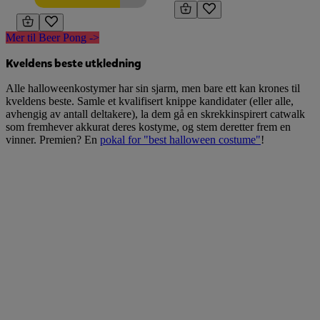
Mer til Beer Pong ->
Kveldens beste utkledning
Alle halloweenkostymer har sin sjarm, men bare ett kan krones til
kveldens beste. Samle et kvalifisert knippe kandidater (eller alle,
avhengig av antall deltakere), la dem gå en skrekkinspirert catwalk
som fremhever akkurat deres kostyme, og stem deretter frem en
vinner. Premien? En
pokal for "best halloween costume"
!