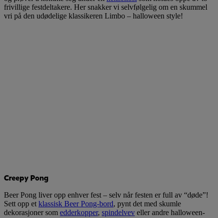
frivillige festdeltakere. Her snakker vi selvfølgelig om en skummel
vri på den udødelige klassikeren Limbo – halloween style!
Creepy Pong
Beer Pong liver opp enhver fest – selv når festen er full av “døde”!
Sett opp et
klassisk Beer Pong-bord
, pynt det med skumle
dekorasjoner som
edderkopper
,
spindelvev
eller andre halloween-