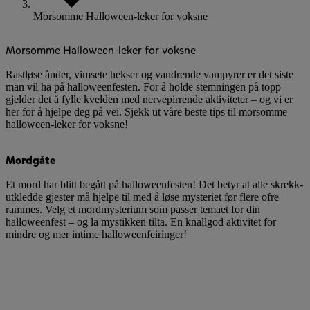
Morsomme Halloween-leker for voksne
Morsomme Halloween-leker for voksne
Rastløse ånder, vimsete hekser og vandrende vampyrer er det siste
man vil ha på halloweenfesten. For å holde stemningen på topp
gjelder det å fylle kvelden med nervepirrende aktiviteter – og vi er
her for å hjelpe deg på vei. Sjekk ut våre beste tips til morsomme
halloween-leker for voksne!
Mordgåte
Et mord har blitt begått på halloweenfesten! Det betyr at alle skrekk-
utkledde gjester må hjelpe til med å løse mysteriet før flere ofre
rammes. Velg et mordmysterium som passer temaet for din
halloweenfest – og la mystikken tilta. En knallgod aktivitet for
mindre og mer intime halloweenfeiringer!