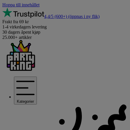
Hoppa till innehållet
4,4/5
(600+)
(öppnas i ny flik)
Frakt fra 69 kr
1-4 virkedagers levering
30 dagers åpent kjøp
25.000+ artikler
Kategorier