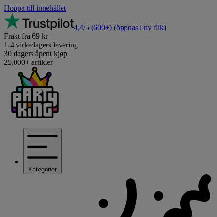
Hoppa till innehållet
4,4/5
(600+)
(öppnas i ny flik)
Frakt fra 69 kr
1-4 virkedagers levering
30 dagers åpent kjøp
25.000+ artikler
Kategorier