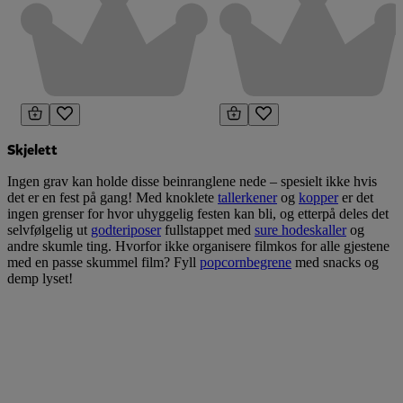
Skjelett
Ingen grav kan holde disse beinranglene nede – spesielt ikke hvis
det er en fest på gang! Med knoklete
tallerkener
og
kopper
er det
ingen grenser for hvor uhyggelig festen kan bli, og etterpå deles det
selvfølgelig ut
godteriposer
fullstappet med
sure hodeskaller
og
andre skumle ting. Hvorfor ikke organisere filmkos for alle gjestene
med en passe skummel film? Fyll
popcornbegrene
med snacks og
demp lyset!