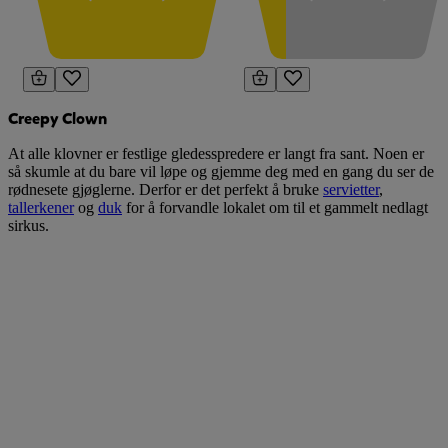
Creepy Clown
At alle klovner er festlige gledesspredere er langt fra sant. Noen er
så skumle at du bare vil løpe og gjemme deg med en gang du ser de
rødnesete gjøglerne. Derfor er det perfekt å bruke
servietter
,
tallerkener
og
duk
for å forvandle lokalet om til et gammelt nedlagt
sirkus.