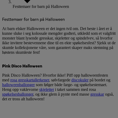
Festtemaer for barn på Halloween
Festtemaer for barn på Halloween
At barn elsker Halloween er det ingen tvil om. Det beste i året er å
kunne sluke i seg kolossale mengder godteri, utkledd som et valgfritt
monster blant lysende gresskar, skjeletter og spindelvev, så hvorfor
ikke invitere bestevennene dine til en ekte spøkelsesfest? Sjekk ut de
skumle kolleksjonene våre, som garantert skaper maks stemning på
høstens skumleste fest!
Pink Disco Halloween
Pink Disco Halloween? Hvorfor ikke! Piff opp halloweenfesten
med
rosa gresskartallerkener
, sølvfargede
discokuler
på bordet og
halloweenballonger
som følger både farge- og spøkelsestemaet.
Heng opp vaklevorne
skjeletter
i taket sammen med rosa
spøkelsesballonger
, og ikke glem å pynte med masse
gresskar
også,
det er tross alt halloween!