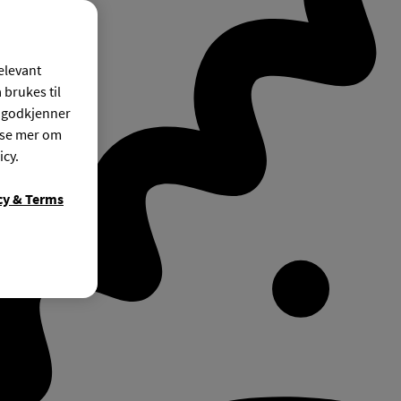
relevant
 brukes til
r godkjenner
ese mer om
icy.
cy & Terms